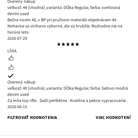
Overený nákup
veľkosť: 44
(vhodná)
,
varianta: Dĺžka Regular,
farba: svetlosivá
denim used
Bežne nosím 46, v BP pri pružnom materiáli objednávam 44.
Nohavice sú strihovo výborné, ale sú hrubšie. Rozhodne nie na
horúce leto.
2026-07-29
Hodnotenie
5
LÍVIA
Overený nákup
veľkosť: 40
(vhodná)
,
varianta: Dĺžka Regular,
farba: ľadovo modrá
denim used
Za mňa top rifle . Sadli perfektne . Kvalitne a pekne vypracovanie .
2026-06-15
FILTROVAŤ HODNOTENIA
VIAC HODNOTENÍ