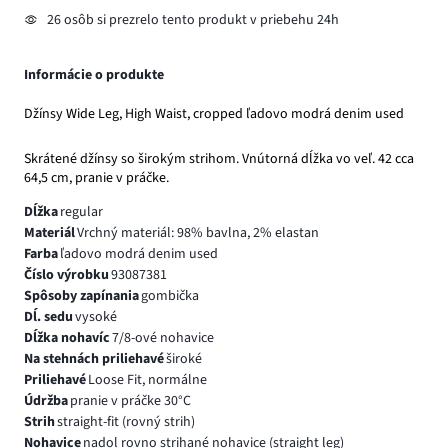
26 osôb si prezrelo tento produkt v priebehu 24h
Informácie o produkte
Džínsy Wide Leg, High Waist, cropped ľadovo modrá denim used
Skrátené džínsy so širokým strihom. Vnútorná dĺžka vo veľ. 42 cca
64,5 cm, pranie v práčke.
Dĺžka
regular
Materiál
Vrchný materiál: 98% bavlna, 2% elastan
Farba
ľadovo modrá denim used
Číslo výrobku
93087381
Spôsoby zapínania
gombička
Dĺ. sedu
vysoké
Dĺžka nohavíc
7/8-ové nohavice
Na stehnách priliehavé
široké
Priliehavé
Loose Fit, normálne
Údržba
pranie v práčke 30°C
Strih
straight-fit (rovný strih)
Nohavice
nadol rovno strihané nohavice (straight leg)