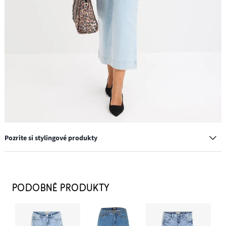
Pozrite si stylingové produkty
Náušnice kruhy
13,99 €
PODOBNÉ PRODUKTY
PRIDAŤ DO KOŠÍKA
Džínsy Wide Leg, High Waist, cropped