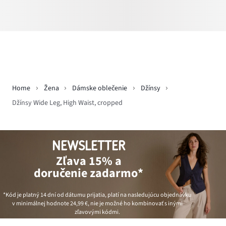
Home
Žena
Dámske oblečenie
Džínsy
Džínsy Wide Leg, High Waist, cropped
NEWSLETTER
Zľava 15% a
doručenie zadarmo*
*Kód je platný 14 dní od dátumu prijatia, platí na nasledujúcu objednávku
v minimálnej hodnote
24,99 €
, nie je možné ho kombinovať s inými
zľavovými kódmi.