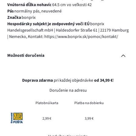
Vnútorná dĺžka nohavíc
64.5 cm vo veľkosti 42
Pás
normálny pás, neuvedené
Značka
bonprix
Hospodársky subjekt je zodpovedný voči EÚ
bonprix
Handelsgesellschaft mbH | Haldesdorfer Straße 61 | 22179 Hamburg
| Nemecko, Kontakt: https://www.bonprix.sk/pomoc/kontakt/
Možnosti doručenia
Doprava zdarma
pri každej objednávke
od 34,99 €
!
Doručenie na adresu
Platobná karta
Platba na dobierku
2,99 €
3,99 €