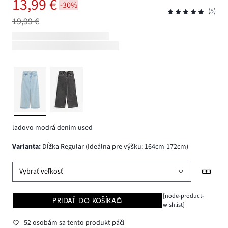
13,99 €
-30%
(5)
19,99 €
ľadovo modrá denim used
varianta
:
Dĺžka Regular (Ideálna pre výšku: 164cm-172cm)
Vybrať veľkosť
[node-product-
PRIDAŤ DO KOŠÍKA
wishlist]
52 osobám sa tento produkt páči