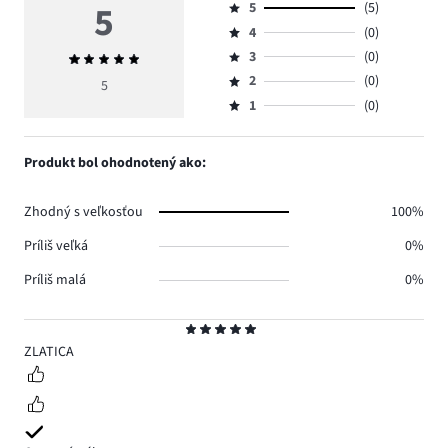
5
5
(5)
Hodnotenie
4
(0)
5,
Hodnotenie
počet
3
(0)
Priemerné
4,
Hodnotenie
hlasov
hodnotenie
počet
2
(0)
3,
5
Hodnotenie
5.
5
hlasov
počet
1
(0)
2,
Hodnotenie
0.
hlasov
počet
1,
0.
hlasov
počet
Produkt bol ohodnotený ako:
0.
hlasov
0.
Zhodný s veľkosťou
100%
Príliš veľká
0%
Príliš malá
0%
Hodnotenie
5
ZLATICA