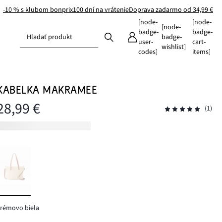
-10 % s klubom bonprix
100 dní na vrátenie
Doprava zadarmo od 34,99 €
[node-
[node-
[node-
badge-
badge-
Hľadať produkt
badge-
user-
cart-
wishlist]
codes]
items]
KABELKA MAKRAMEE
28,99 €
(1)
rémovo biela