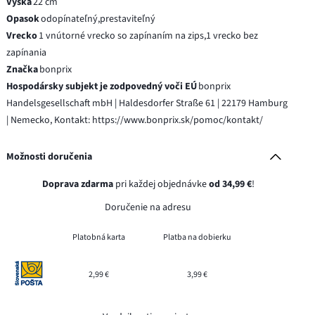
Výška
22 cm
Opasok
odopínateľný,prestaviteľný
Vrecko
1 vnútorné vrecko so zapínaním na zips,1 vrecko bez
zapínania
Značka
bonprix
Hospodársky subjekt je zodpovedný voči EÚ
bonprix
Handelsgesellschaft mbH | Haldesdorfer Straße 61 | 22179 Hamburg
| Nemecko, Kontakt: https://www.bonprix.sk/pomoc/kontakt/
Možnosti doručenia
Doprava zdarma
pri každej objednávke
od 34,99 €
!
Doručenie na adresu
Platobná karta
Platba na dobierku
2,99 €
3,99 €