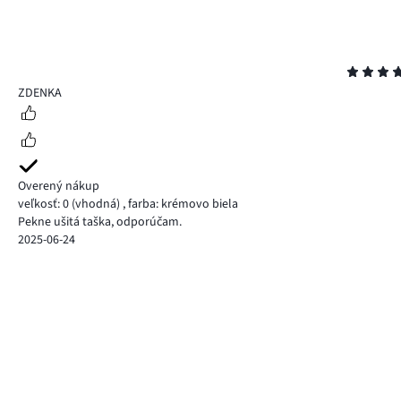
Hodnotenie
5
ZDENKA
Overený nákup
veľkosť: 0
(vhodná)
,
farba: krémovo biela
Pekne ušitá taška, odporúčam.
2025-06-24