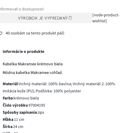
nformovať o dostupnosti
[node-product-
VÝROBOK JE VYPREDANÝ
wishlist]
40 osobám sa tento produkt páči
Informácie o produkte
Kabelka Makramee krémovo biela
Módna kabelka Makramee vzhľad.
Materiál
Vrchný materiál: 100% bavlna; Vrchný materiál 2: 100%
imitácia kože (PU); Podšívka: 100% polyester
Farba
krémovo biela
Číslo výrobku
97004195
Spôsoby zapínania
zips
Hĺbka
11 cm
Šírka
24 cm