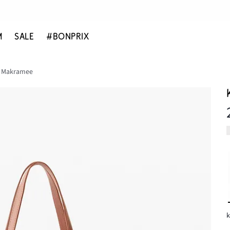
M
SALE
#BONPRIX
a Makramee
k