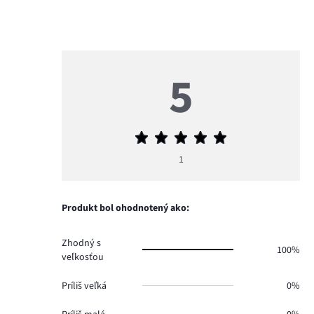
5
Priemerné
hodnotenie
1
5
Produkt bol ohodnotený ako:
Zhodný s
100%
veľkosťou
Príliš veľká
0%