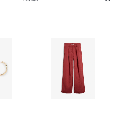
Príliš malá
0%