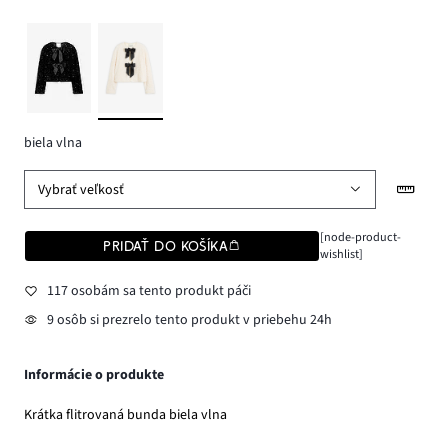
biela vlna
Vybrať veľkosť
[node-product-
PRIDAŤ DO KOŠÍKA
wishlist]
117 osobám sa tento produkt páči
9 osôb si prezrelo tento produkt v priebehu 24h
Informácie o produkte
Krátka flitrovaná bunda biela vlna