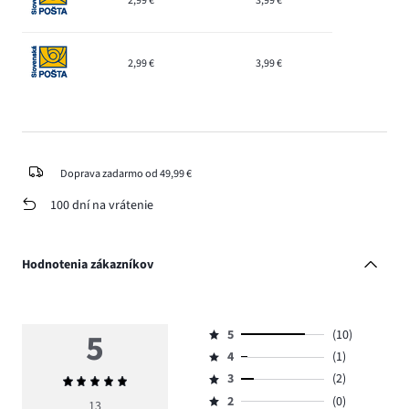
2,99 €
3,99 €
2,99 €
3,99 €
Doprava zadarmo od 49,99 €
100 dní na vrátenie
Hodnotenia zákazníkov
5
5
(10)
Hodnotenie
4
(1)
5,
Hodnotenie
počet
3
(2)
Priemerné
4,
Hodnotenie
hlasov
hodnotenie
počet
2
(0)
3,
13