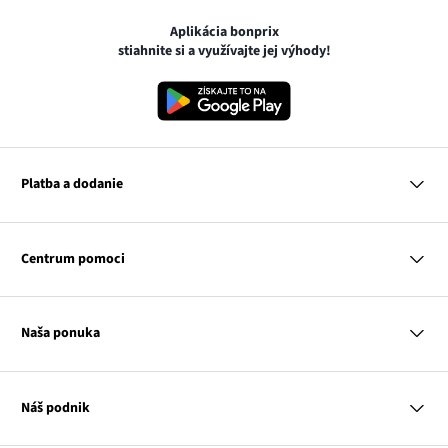
Aplikácia bonprix
stiahnite si a využívajte jej výhody!
Platba a dodanie
MasterCard
VISA
Centrum pomoci
Google pay
Apple pay
Otázky a odpovede
Platba a dodanie
Naša ponuka
Slovenská pošta
Vrátenie a reklamácia
Tabuľka veľkostí
Platba na dobierku
Žena
Klub bonprix
Muž
Katalóg
Náš podnik
Dieťa
Influencers
Dom
Kontakt