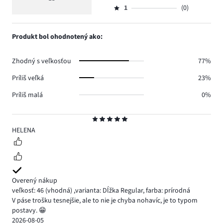
Hodnotenie
10.
5
hlasov
počet
1
(0)
2,
Hodnotenie
1.
hlasov
počet
1,
2.
hlasov
počet
Produkt bol ohodnotený ako:
0.
hlasov
0.
Zhodný s veľkosťou
77%
Príliš veľká
23%
Príliš malá
0%
Hodnotenie
5
HELENA
Overený nákup
veľkosť: 46
(vhodná)
,
varianta: Dĺžka Regular,
farba: prírodná
V páse trošku tesnejšie, ale to nie je chyba nohavíc, je to typom
postavy. 😁
2026-08-05