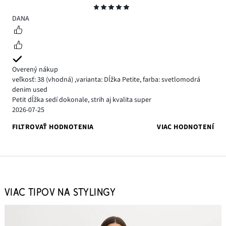
Hodnotenie
5
DANA
Overený nákup
veľkosť: 38
(vhodná)
,
varianta: Dĺžka Petite,
farba: svetlomodrá
denim used
Petit dĺžka sedí dokonale, strih aj kvalita super
2026-07-25
FILTROVAŤ HODNOTENIA
VIAC HODNOTENÍ
VIAC TIPOV NA STYLINGY