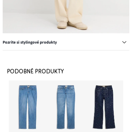
Pozrite si stylingové produkty
Kožená kabelka zo semišovej kože
47,99 €
PODOBNÉ PRODUKTY
PRIDAŤ DO KOŠÍKA
Náušnice kruhy
8,99 €
PRIDAŤ DO KOŠÍKA
Tenisky s podrážkou v lykovom vzhľade
16,99 €