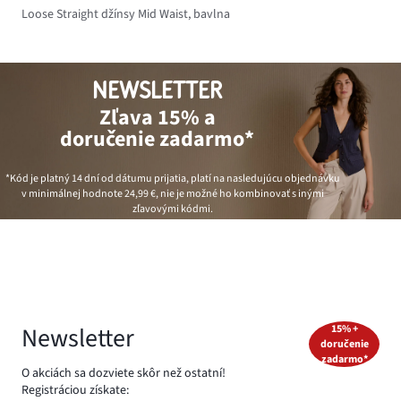
Loose Straight džínsy Mid Waist, bavlna
NEWSLETTER
Zľava 15% a
doručenie zadarmo*
*Kód je platný 14 dní od dátumu prijatia, platí na nasledujúcu objednávku
v minimálnej hodnote
24,99 €
, nie je možné ho kombinovať s inými
zľavovými kódmi.
Newsletter
15% +
doručenie
zadarmo*
O akciách sa dozviete skôr než ostatní!
Registráciou získate: