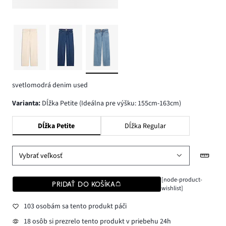
svetlomodrá denim used
varianta
:
Dĺžka Petite (Ideálna pre výšku: 155cm-163cm)
Dĺžka Petite
Dĺžka Regular
Vybrať veľkosť
[node-product-
PRIDAŤ DO KOŠÍKA
wishlist]
103 osobám sa tento produkt páči
18 osôb si prezrelo tento produkt v priebehu 24h