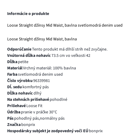
Informácie o produkte
Loose Straight džínsy Mid Waist, bavlna svetlomodrá denim used
Loose Straight džínsy Mid Waist, bavlna
Odporúčanie
Tento produkt má dlhší strih než zvyčajne.
Vnútorná dĺžka nohavíc
73.5 cm vo veľkosti 42
Dĺžka
petite
Materiál
Vrchný materiál: 100% bavlna
Farba
svetlomodrá denim used
Číslo výrobku
96339981
Dĺ. sedu
komfortný pás
Dĺžka nohavíc
dlhý
Na stehnách priliehavé
pohodlné
Priliehavé
Loose Fit
Údržba
pranie v práčke 30°C
Pás
pohodlný pás,normálny pás
Značka
bonprix
Hospodársky subjekt je zodpovedný voči EÚ
bonprix