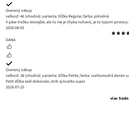
Overený nákup
veľkosť: 46
(vhodná)
,
varianta: Dĺžka Regular,
farba: prírodná
V páse trošku tesnejšie, ale to nie je chyba nohavíc, je to typom postavy.
2026-08-05
Hodnotenie
5
DANA
Overený nákup
veľkosť: 38
(vhodná)
,
varianta: Dĺžka Petite,
farba: svetlomodrá denim u
Petit dĺžka sedí dokonale, strih aj kvalita super
2026-07-25
viac hodn