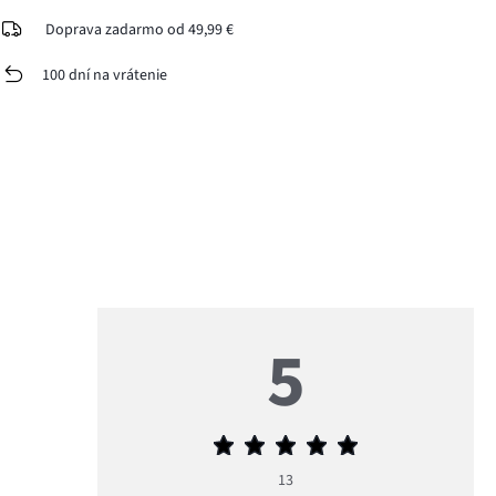
Doprava zadarmo od 49,99 €
100 dní na vrátenie
5
Priemerné
hodnotenie
13
5