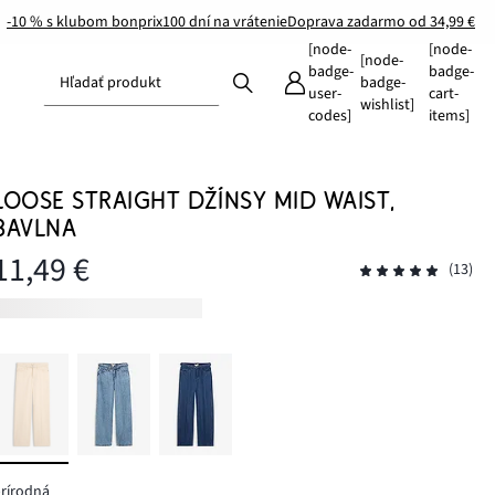
-10 % s klubom bonprix
100 dní na vrátenie
Doprava zadarmo od 34,99 €
[node-
[node-
[node-
badge-
badge-
Hľadať produkt
badge-
user-
cart-
wishlist]
codes]
items]
LOOSE STRAIGHT DŽÍNSY MID WAIST,
BAVLNA
11,49 €
(13)
rírodná