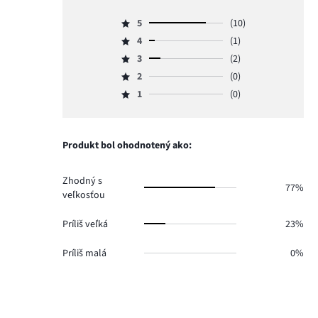
5
(10)
Hodnotenie
4
(1)
5,
Hodnotenie
počet
3
(2)
4,
Hodnotenie
hlasov
počet
2
(0)
3,
Hodnotenie
10.
hlasov
počet
1
(0)
2,
Hodnotenie
1.
hlasov
počet
1,
2.
hlasov
počet
0.
hlasov
Produkt bol ohodnotený ako:
0.
Zhodný s
77%
veľkosťou
Príliš veľká
23%
Príliš malá
0%