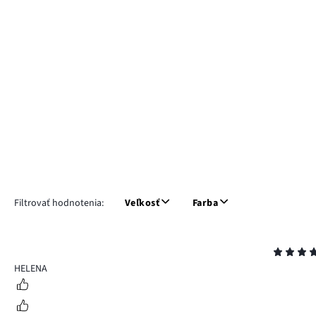
Filtrovať hodnotenia:
Veľkosť
Farba
Hodnotenie
5
HELENA