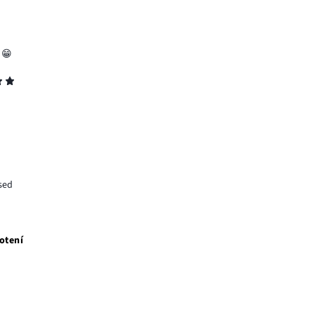
 😁
sed
otení