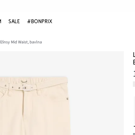
M
SALE
#BONPRIX
džínsy Mid Waist, bavlna
p