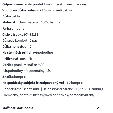
Odporúčanie
Tento produkt má dlhší strih než zvyčajne.
Vnútorná dĺžka nohavíc
73.5 cm vo veľkosti 42
Dĺžka
petite
Materiál
Vrchný materiál: 100% bavlna
Farba
prírodná
Číslo výrobku
97485181
Dĺ. sedu
komfortný pás
Dĺžka nohavíc
dlhý
Na stehnách priliehavé
pohodlné
Priliehavé
Loose Fit
Údržba
pranie v práčke 30°C
Pás
pohodlný pás,normálny pás
Značka
bonprix
Hospodársky subjekt je zodpovedný voči EÚ
bonprix
Handelsgesellschaft mbH | Haldesdorfer Straße 61 | 22179 Hamburg
| Nemecko, Kontakt: https://www.bonprix.sk/pomoc/kontakt/
Možnosti doručenia