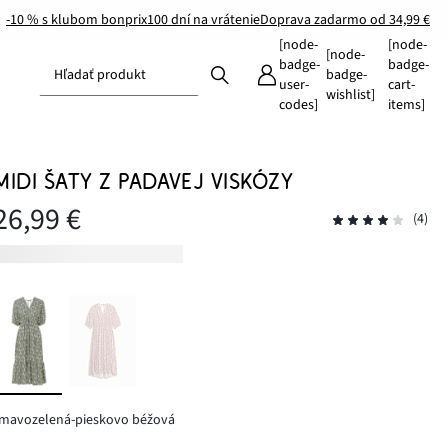
-10 % s klubom bonprix
100 dní na vrátenie
Doprava zadarmo od 34,99 €
[node-
[node-
[node-
badge-
badge-
Hľadať produkt
badge-
user-
cart-
wishlist]
codes]
items]
MIDI ŠATY Z PADAVEJ VISKÓZY
26,99 €
(4)
tmavozelená-pieskovo béžová