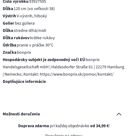
Číslo výrobku
93927595
Dĺžka
120 cm (vo veľkosti 38)
Výstrih
V-výstrih, hlboký
Golier
bez goliera
Dĺžka
stredne dlhá/midi
Dĺžka rukávov
krátke rukávy
Údržba
pranie v práčke 30°C
Značka
bonprix
Hospodársky subjekt je zodpovedný voči EÚ
bonprix
Handelsgesellschaft mbH | Haldesdorfer Straße 61 | 22179 Hamburg
| Nemecko, Kontakt: https://www.bonprix.sk/pomoc/kontakt/
Doplňujúce informácie
Možnosti doručenia
Doprava zdarma
pri každej objednávke
od 34,99 €
!
Doručenie na adresu