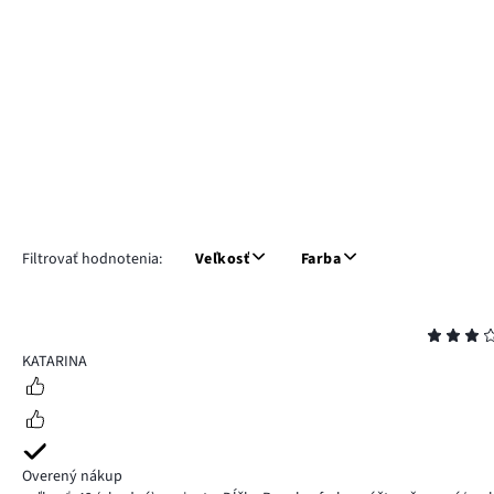
Filtrovať hodnotenia:
Veľkosť
Farba
Hodnotenie
3
KATARINA
Overený nákup