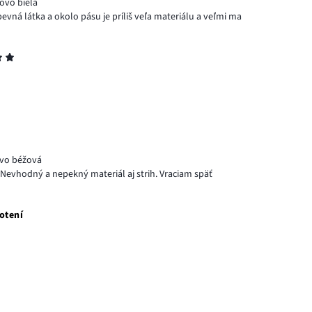
ovo biela
evná látka a okolo pásu je príliš veľa materiálu a veľmi ma
ovo béžová
 Nevhodný a nepekný materiál aj strih. Vraciam späť
otení