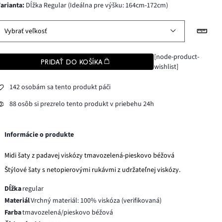
varianta
:
Dĺžka Regular (Ideálna pre výšku: 164cm-172cm)
Vybrať veľkosť
[node-product-
PRIDAŤ DO KOŠÍKA
wishlist]
142 osobám sa tento produkt páči
88 osôb si prezrelo tento produkt v priebehu 24h
Informácie o produkte
Midi šaty z padavej viskózy tmavozelená-pieskovo béžová
Štýlové šaty s netopierovými rukávmi z udržateľnej viskózy.
Dĺžka
regular
Materiál
Vrchný materiál: 100% viskóza (verifikovaná)
Farba
tmavozelená/pieskovo béžová