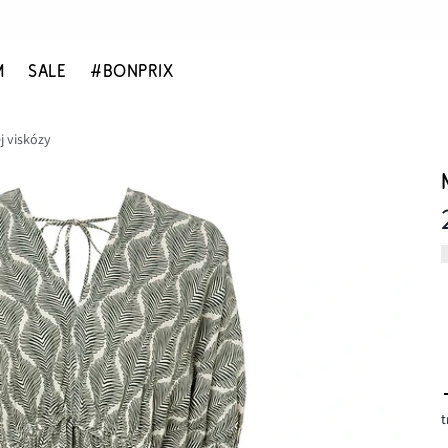
M
SALE
#BONPRIX
j viskózy