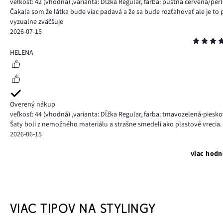
veľkosť: 42
(vhodná)
,
varianta: Dĺžka Regular,
farba: púštna červená/perl
Čakala som že látka bude viac padavá a že sa bude rozťahovať ale je to p
vyzualne zväčšuje
2026-07-15
Hodnotenie
5
HELENA
Overený nákup
veľkosť: 44
(vhodná)
,
varianta: Dĺžka Regular,
farba: tmavozelená-piesk
Šaty boli z nemožného materiálu a strašne smedeli ako plastové vrecia.
2026-06-15
viac hodn
VIAC TIPOV NA STYLINGY