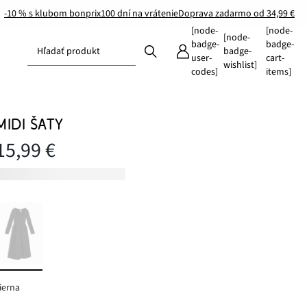
-10 % s klubom bonprix
100 dní na vrátenie
Doprava zadarmo od 34,99 €
[node-
[node-
[node-
badge-
badge-
Hľadať produkt
badge-
user-
cart-
wishlist]
codes]
items]
MIDI ŠATY
15,99 €
ierna