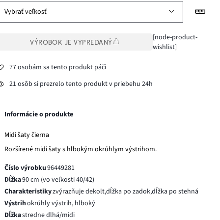
Vybrať veľkosť
[node-product-
VÝROBOK JE VYPREDANÝ
wishlist]
77 osobám sa tento produkt páči
21 osôb si prezrelo tento produkt v priebehu 24h
Informácie o produkte
Midi šaty čierna
Rozšírené midi šaty s hlbokým okrúhlym výstrihom.
Číslo výrobku
96449281
Dĺžka
90 cm (vo veľkosti 40/42)
Charakteristiky
zvýrazňuje dekolt,dĺžka po zadok,dĺžka po stehná
Výstrih
okrúhly výstrih, hlboký
Dĺžka
stredne dlhá/midi