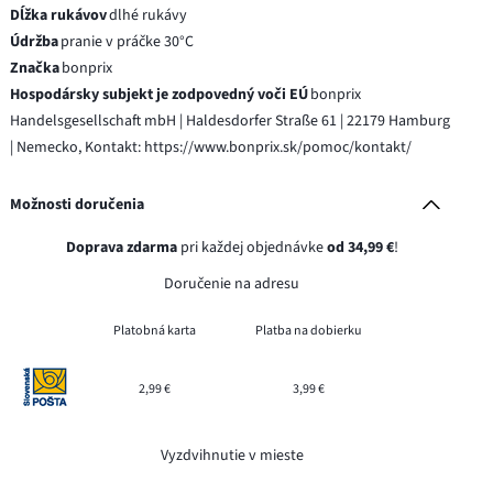
Dĺžka rukávov
dlhé rukávy
Údržba
pranie v práčke 30°C
Značka
bonprix
Hospodársky subjekt je zodpovedný voči EÚ
bonprix
Handelsgesellschaft mbH | Haldesdorfer Straße 61 | 22179 Hamburg
| Nemecko, Kontakt: https://www.bonprix.sk/pomoc/kontakt/
Možnosti doručenia
Doprava zdarma
pri každej objednávke
od 34,99 €
!
Doručenie na adresu
Platobná karta
Platba na dobierku
2,99 €
3,99 €
Vyzdvihnutie v mieste