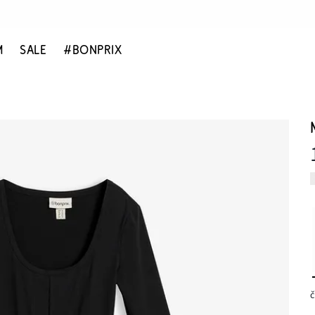
M
SALE
#BONPRIX
č