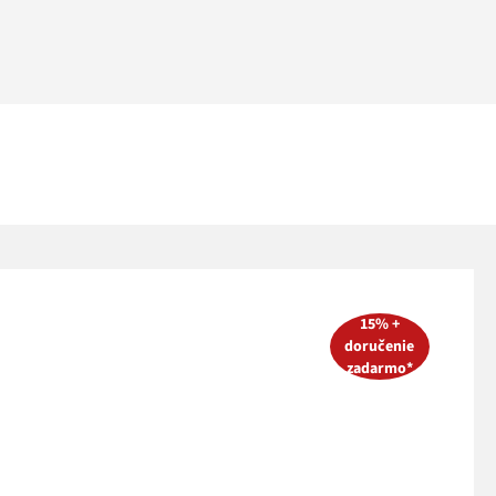
15% +
doručenie
zadarmo*