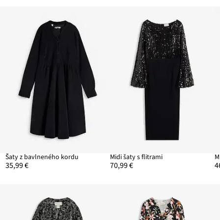
Šaty z bavlneného kordu
Midi šaty s flitrami
M
35,99 €
70,99 €
4