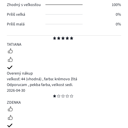
Zhodný s veľkosťou
100%
Príliš veľká
0%
Príliš malá
0%
Hodnotenie
5
TATIANA
Overený nákup
veľkosť: 44
(vhodná)
,
farba: krémovo žltá
Odporucam , pekba farba, velkost sedi.
2026-04-30
Hodnotenie
1
ZDENKA