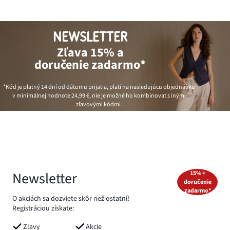
NEWSLETTER
Zľava 15% a
doručenie zadarmo*
*Kód je platný 14 dní od dátumu prijatia, platí na nasledujúcu objednávku
v minimálnej hodnote
24,99 €
, nie je možné ho kombinovať s inými
zľavovými kódmi.
Newsletter
15% +
doručenie
zadarmo*
O akciách sa dozviete skôr než ostatní!
Registráciou získate:
Zľavy
Akcie