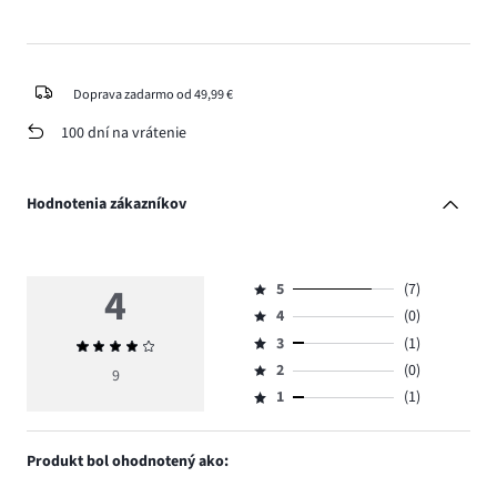
Doprava zadarmo od 49,99 €
100 dní na vrátenie
Hodnotenia zákazníkov
4
5
(7)
Hodnotenie
4
(0)
5,
Hodnotenie
počet
3
(1)
Priemerné
4,
Hodnotenie
hlasov
hodnotenie
počet
2
(0)
3,
9
Hodnotenie
7.
4
hlasov
počet
1
(1)
2,
Hodnotenie
0.
hlasov
počet
1,
1.
hlasov
počet
Produkt bol ohodnotený ako:
0.
hlasov
1.