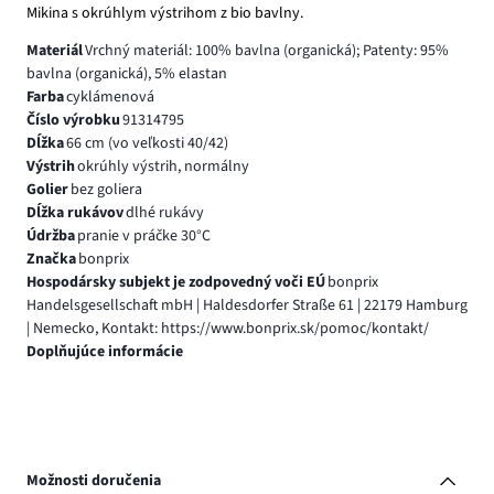
Mikina s okrúhlym výstrihom z bio bavlny.
Materiál
Vrchný materiál: 100% bavlna (organická); Patenty: 95%
bavlna (organická), 5% elastan
Farba
cyklámenová
Číslo výrobku
91314795
Dĺžka
66 cm (vo veľkosti 40/42)
Výstrih
okrúhly výstrih, normálny
Golier
bez goliera
Dĺžka rukávov
dlhé rukávy
Údržba
pranie v práčke 30°C
Značka
bonprix
Hospodársky subjekt je zodpovedný voči EÚ
bonprix
Handelsgesellschaft mbH | Haldesdorfer Straße 61 | 22179 Hamburg
| Nemecko, Kontakt: https://www.bonprix.sk/pomoc/kontakt/
Doplňujúce informácie
Možnosti doručenia