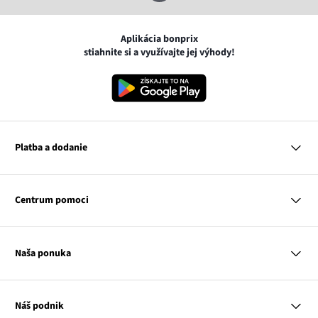
Aplikácia bonprix
stiahnite si a využívajte jej výhody!
Platba a dodanie
MasterCard
VISA
Centrum pomoci
Google pay
Apple pay
Otázky a odpovede
Platba a dodanie
Naša ponuka
Slovenská pošta
Vrátenie a reklamácia
Tabuľka veľkostí
Platba na dobierku
Žena
Klub bonprix
Muž
Katalóg
Náš podnik
Dieťa