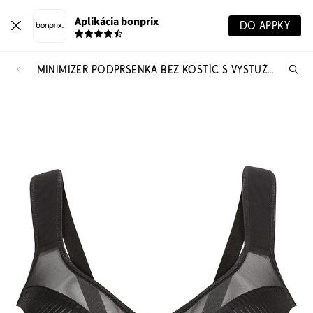
Aplikácia bonprix
DO APPKY
MINIMIZER PODPRSENKA BEZ KOSTÍC S VYSTUŽENÝMI RAMIENKAMI
Hľ
pr