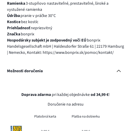
Ramienka
3-stupňovo nastaviteľné, prestaviteľné, široké a
vystužené ramienka
Údržba
pranie v práčke 30°C
Kostice
bez kostíc
Priehľadnosť
nepriesvitný
Značka
bonprix
Hospodársky subjekt je zodpovedný voči EÚ
bonprix
Handelsgesellschaft mbH | Haldesdorfer Straße 61 | 22179 Hamburg
| Nemecko, Kontakt: https://www.bonprix.sk/pomoc/kontakt/
Možnosti doručenia
Doprava zdarma
pri každej objednávke
od 34,99 €
!
Doručenie na adresu
Platobná karta
Platba na dobierku