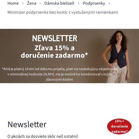
Home
Žena
Dámska bielizeň
Podprsenky
Minimizer podprsenka bez kostíc s vystuženými ramienkami
NEWSLETTER
Zľava 15% a
doručenie zadarmo*
*Kód je platný 14 dní od dátumu prijatia, platí na nasledujúcu objednávku
v minimálnej hodnote
24,99 €
, nie je možné ho kombinovať s inými
zľavovými kódmi.
Newsletter
15% +
doručenie
zadarmo*
O akciách sa dozviete skôr než ostatní!