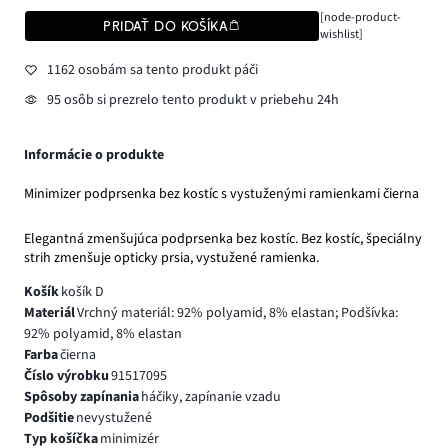
[node-product-
PRIDAŤ DO KOŠÍKA
wishlist]
1162 osobám sa tento produkt páči
95 osôb si prezrelo tento produkt v priebehu 24h
Informácie o produkte
Minimizer podprsenka bez kostíc s vystuženými ramienkami čierna
Elegantná zmenšujúca podprsenka bez kostíc. Bez kostíc, špeciálny
strih zmenšuje opticky prsia, vystužené ramienka.
Košík
košík D
Materiál
Vrchný materiál: 92% polyamid, 8% elastan; Podšívka:
92% polyamid, 8% elastan
Farba
čierna
Číslo výrobku
91517095
Spôsoby zapínania
háčiky, zapínanie vzadu
Podšitie
nevystužené
Typ košíčka
minimizér