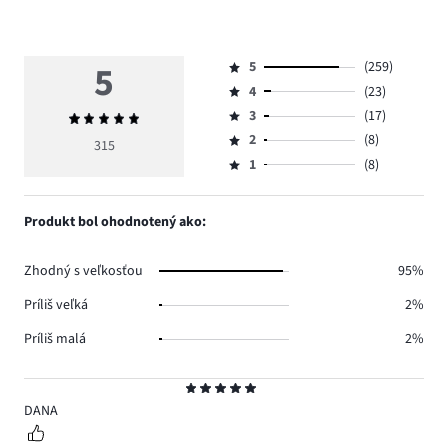
5
5
(259)
Hodnotenie
4
(23)
5,
Hodnotenie
počet
3
(17)
Priemerné
4,
Hodnotenie
hlasov
hodnotenie
počet
2
(8)
3,
315
Hodnotenie
259.
5
hlasov
počet
1
(8)
2,
Hodnotenie
23.
hlasov
počet
1,
17.
hlasov
počet
Produkt bol ohodnotený ako:
8.
hlasov
8.
Zhodný s veľkosťou
95%
Príliš veľká
2%
Príliš malá
2%
Hodnotenie
5
DANA