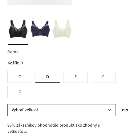
čierna
Košík
:
D
C
D
E
F
G
Vybrať veľkosť
95% zákazníkov ohodnotilo produkt ako zhodný s
veľkosťou.