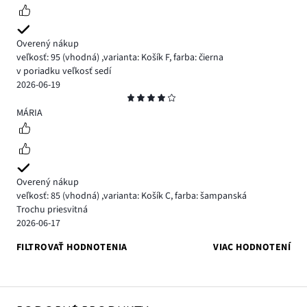
Overený nákup
veľkosť: 95
(vhodná)
,
varianta: Košík F,
farba: čierna
v poriadku veľkosť sedí
2026-06-19
Hodnotenie
4
MÁRIA
Overený nákup
veľkosť: 85
(vhodná)
,
varianta: Košík C,
farba: šampanská
Trochu priesvitná
2026-06-17
FILTROVAŤ HODNOTENIA
VIAC HODNOTENÍ