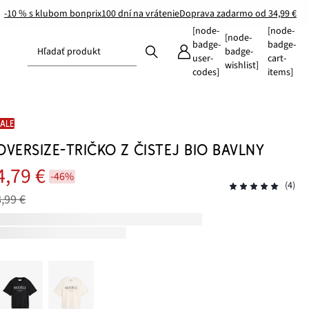
-10 % s klubom bonprix
100 dní na vrátenie
Doprava zadarmo od 34,99 €
[node-
[node-
[node-
badge-
badge-
Hľadať produkt
badge-
user-
cart-
wishlist]
codes]
items]
SALE
OVERSIZE-TRIČKO Z ČISTEJ BIO BAVLNY
4,79 €
-46%
(4)
8,99 €