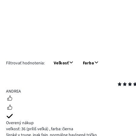
Filtrovať hodnotenia:
Veľkosť
Farba
Hodnotenie
4
ANDREA
Overený nákup
veľkosť: 36
(príliš veľká)
,
farba: čierna
široké v trupe, inak fajn, normálne bavlnené tričko