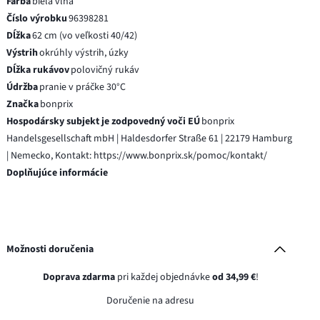
Farba
biela vlna
Číslo výrobku
96398281
Dĺžka
62 cm (vo veľkosti 40/42)
Výstrih
okrúhly výstrih, úzky
Dĺžka rukávov
polovičný rukáv
Údržba
pranie v práčke 30°C
Značka
bonprix
Hospodársky subjekt je zodpovedný voči EÚ
bonprix
Handelsgesellschaft mbH | Haldesdorfer Straße 61 | 22179 Hamburg
| Nemecko, Kontakt: https://www.bonprix.sk/pomoc/kontakt/
Doplňujúce informácie
Možnosti doručenia
Doprava zdarma
pri každej objednávke
od 34,99 €
!
Doručenie na adresu