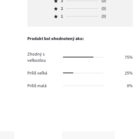
počet
3
(0)
4,
Hodnotenie
hlasov
počet
2
(0)
3,
Hodnotenie
3.
hlasov
počet
1
(0)
2,
Hodnotenie
1.
hlasov
počet
1,
0.
hlasov
počet
0.
hlasov
Produkt bol ohodnotený ako:
0.
Zhodný s
75%
veľkosťou
Príliš veľká
25%
Príliš malá
0%