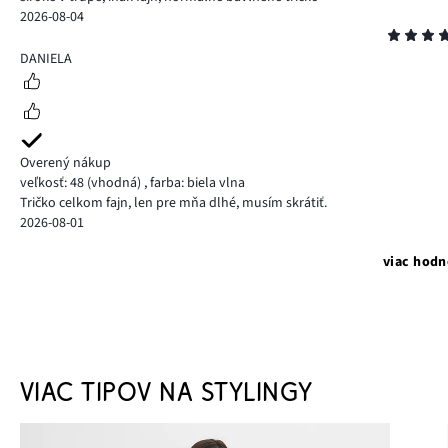
2026-08-04
Hodnotenie
5
DANIELA
Overený nákup
veľkosť: 48
(vhodná)
,
farba: biela vlna
Tričko celkom fajn, len pre mňa dlhé, musím skrátiť.
2026-08-01
viac hodn
VIAC TIPOV NA STYLINGY