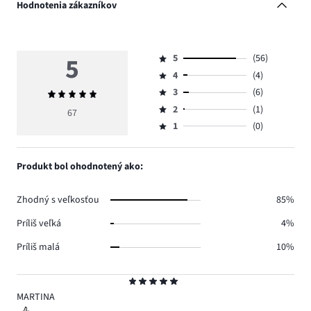
Hodnotenia zákazníkov
5
5
(56)
Hodnotenie
4
(4)
5,
Hodnotenie
počet
3
(6)
Priemerné
4,
Hodnotenie
hlasov
hodnotenie
počet
2
(1)
3,
67
Hodnotenie
56.
5
hlasov
počet
1
(0)
2,
Hodnotenie
4.
hlasov
počet
1,
6.
hlasov
počet
Produkt bol ohodnotený ako:
1.
hlasov
0.
Zhodný s veľkosťou
85%
Príliš veľká
4%
Príliš malá
10%
Hodnotenie
5
MARTINA