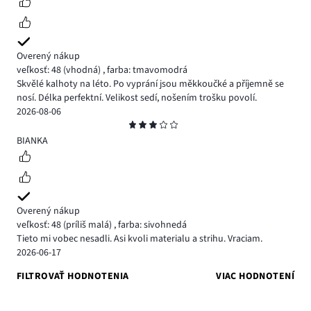
Overený nákup
veľkosť: 48
(vhodná)
,
farba: tmavomodrá
Skvělé kalhoty na léto. Po vyprání jsou měkkoučké a příjemně se
nosí. Délka perfektní. Velikost sedí, nošením trošku povolí.
2026-08-06
Hodnotenie
3
BIANKA
Overený nákup
veľkosť: 48
(príliš malá)
,
farba: sivohnedá
Tieto mi vobec nesadli. Asi kvoli materialu a strihu. Vraciam.
2026-06-17
FILTROVAŤ HODNOTENIA
VIAC HODNOTENÍ