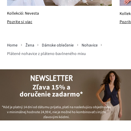
Kollekció: Nevesta
Kollek
Pozrite si viac
Pozrit
Home
Žena
Dámske oblečenie
Nohavice
Plátené nohavice z pláteno-bavlneného mixu
NEWSLETTER
Zľava 15% a
doručenie zadarmo*
*Kód je platný 14 dní od dátumu prijatia, platí na nasledujúcu objednávku
v minimálnej hodnote
24,99 €
, nie je možné ho kombinovať s inými
zľavovými kódmi.