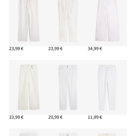
Šatka (2 ks) s kvetovaným dizajnom
14,99 €
PRIDAŤ DO KOŠÍKA
Top so širokými ramienkami
7,99 €
23,99 €
23,99 €
34,99 €
PRIDAŤ DO KOŠÍKA
Vaková kabelka s prackovým detailom
12,99 €
PRIDAŤ DO KOŠÍKA
33,99 €
20,99 €
11,99 €