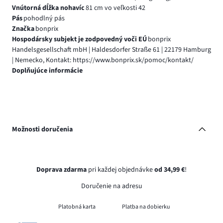
Vnútorná dĺžka nohavíc
81 cm vo veľkosti 42
Pás
pohodlný pás
Značka
bonprix
Hospodársky subjekt je zodpovedný voči EÚ
bonprix
Handelsgesellschaft mbH | Haldesdorfer Straße 61 | 22179 Hamburg
| Nemecko, Kontakt: https://www.bonprix.sk/pomoc/kontakt/
Doplňujúce informácie
Možnosti doručenia
Doprava zdarma
pri každej objednávke
od 34,99 €
!
Doručenie na adresu
Platobná karta
Platba na dobierku