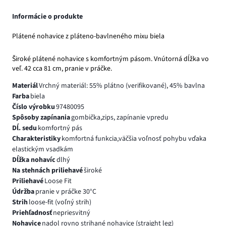
Informácie o produkte
Plátené nohavice z pláteno-bavlneného mixu biela
Široké plátené nohavice s komfortným pásom. Vnútorná dĺžka vo
veľ. 42 cca 81 cm, pranie v práčke.
Materiál
Vrchný materiál: 55% plátno (verifikované), 45% bavlna
Farba
biela
Číslo výrobku
97480095
Spôsoby zapínania
gombička,zips, zapínanie vpredu
Dĺ. sedu
komfortný pás
Charakteristiky
komfortná funkcia,väčšia voľnosť pohybu vďaka
elastickým vsadkám
Dĺžka nohavíc
dlhý
Na stehnách priliehavé
široké
Priliehavé
Loose Fit
Údržba
pranie v práčke 30°C
Strih
loose-fit (voľný strih)
Priehľadnosť
nepriesvitný
Nohavice
nadol rovno strihané nohavice (straight leg)