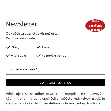
Newsletter
15% +
doručenie
zadarmo*
O akciách sa dozviete skôr než ostatní!
Registráciou získate:
Zľavy
Akcie
Výpredaje
Najnovšie trendy
E-mailová adresa *
ZAREGISTRUJTE SA
Prihlasujete sa na odber newslettera bonprix s extra zľavovými
kódmi, trendmi a ponukami. Odber môžete kedykoľvek zrušiť:
tu
alebo v pätičke každého newslettera.
Ochrana osobných údajov.