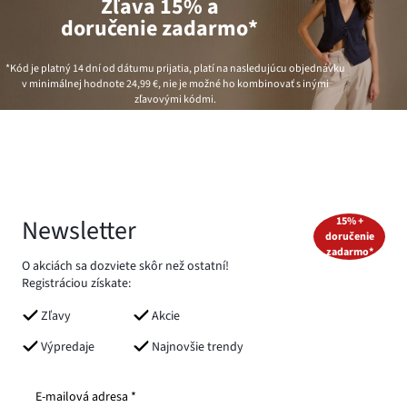
Zľava 15% a
doručenie zadarmo*
*Kód je platný 14 dní od dátumu prijatia, platí na nasledujúcu objednávku
v minimálnej hodnote
24,99 €
, nie je možné ho kombinovať s inými
zľavovými kódmi.
Newsletter
15% +
doručenie
zadarmo*
O akciách sa dozviete skôr než ostatní!
Registráciou získate:
Zľavy
Akcie
Výpredaje
Najnovšie trendy
E-mailová adresa *