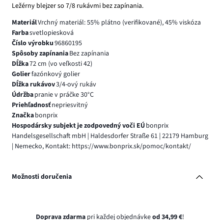
Ležérny blejzer so 7/8 rukávmi bez zapínania.
Materiál
Vrchný materiál: 55% plátno (verifikované), 45% viskóza
Farba
svetlopiesková
Číslo výrobku
96860195
Spôsoby zapínania
Bez zapínania
Dĺžka
72 cm (vo veľkosti 42)
Golier
fazónkový golier
Dĺžka rukávov
3/4-ový rukáv
Údržba
pranie v práčke 30°C
Priehľadnosť
nepriesvitný
Značka
bonprix
Hospodársky subjekt je zodpovedný voči EÚ
bonprix
Handelsgesellschaft mbH | Haldesdorfer Straße 61 | 22179 Hamburg
| Nemecko, Kontakt: https://www.bonprix.sk/pomoc/kontakt/
Možnosti doručenia
Doprava zdarma
pri každej objednávke
od 34,99 €
!