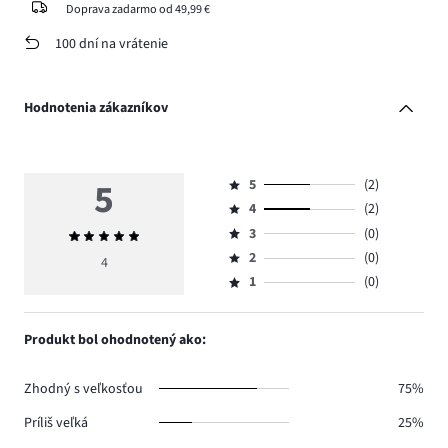
Doprava zadarmo od 49,99 €
100 dní na vrátenie
Hodnotenia zákazníkov
5
5
(2)
Hodnotenie
4
(2)
5,
Hodnotenie
počet
3
(0)
Priemerné
4,
Hodnotenie
hlasov
hodnotenie
počet
2
(0)
3,
4
Hodnotenie
2.
5
hlasov
počet
1
(0)
2,
Hodnotenie
2.
hlasov
počet
1,
0.
hlasov
počet
Produkt bol ohodnotený ako:
0.
hlasov
0.
Zhodný s veľkosťou
75%
Príliš veľká
25%