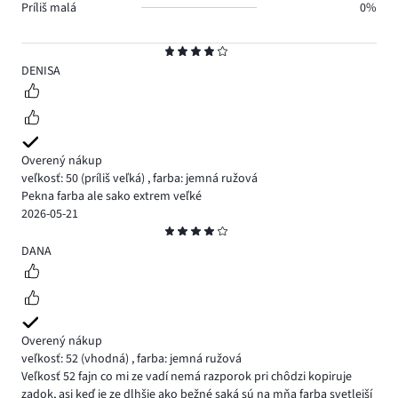
Príliš malá
0%
Hodnotenie
4
DENISA
Overený nákup
veľkosť: 50
(príliš veľká)
,
farba: jemná ružová
Pekna farba ale sako extrem veľké
2026-05-21
Hodnotenie
4
DANA
Overený nákup
veľkosť: 52
(vhodná)
,
farba: jemná ružová
Veľkosť 52 fajn co mi ze vadí nemá razporok pri chôdzi kopiruje
zadok, asi keď je ze dlhšie ako bežné saká sú na mňa farba svetlejší