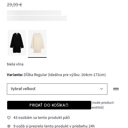
29,99 €
biela vlna
varianta
:
Dĺžka Regular (Ideálna pre výšku: 164cm-172cm)
Vybrať veľkosť
[node-product-
PRIDAŤ DO KOŠÍKA
wishlist]
43 osobám sa tento produkt páči
9 osôb si prezrelo tento produkt v priebehu 24h