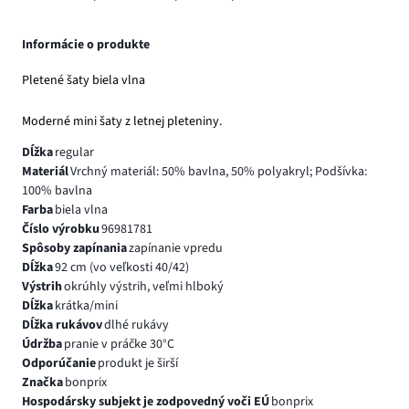
Informácie o produkte
Pletené šaty biela vlna
Moderné mini šaty z letnej pleteniny.
Dĺžka
regular
Materiál
Vrchný materiál: 50% bavlna, 50% polyakryl; Podšívka:
100% bavlna
Farba
biela vlna
Číslo výrobku
96981781
Spôsoby zapínania
zapínanie vpredu
Dĺžka
92 cm (vo veľkosti 40/42)
Výstrih
okrúhly výstrih, veľmi hlboký
Dĺžka
krátka/mini
Dĺžka rukávov
dlhé rukávy
Údržba
pranie v práčke 30°C
Odporúčanie
produkt je širší
Značka
bonprix
Hospodársky subjekt je zodpovedný voči EÚ
bonprix