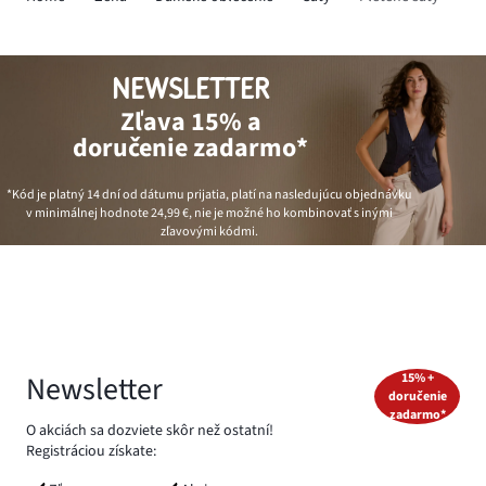
NEWSLETTER
Zľava 15% a
doručenie zadarmo*
*Kód je platný 14 dní od dátumu prijatia, platí na nasledujúcu objednávku
v minimálnej hodnote
24,99 €
, nie je možné ho kombinovať s inými
zľavovými kódmi.
Newsletter
15% +
doručenie
zadarmo*
O akciách sa dozviete skôr než ostatní!
Registráciou získate: