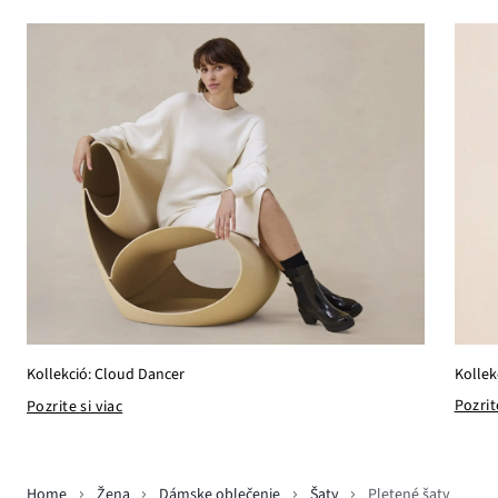
Kollek
Kollekció: Cloud Dancer
Pozrit
Pozrite si viac
Home
Žena
Dámske oblečenie
Šaty
Pletené šaty