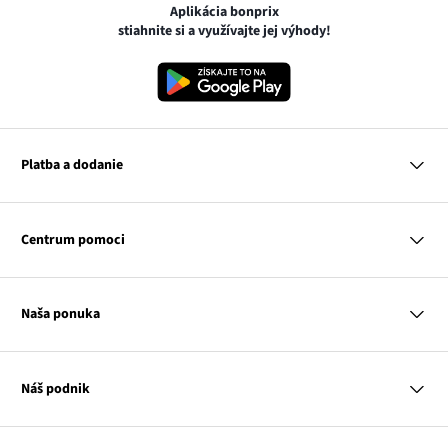
Aplikácia bonprix
stiahnite si a využívajte jej výhody!
Platba a dodanie
MasterCard
VISA
Centrum pomoci
Google pay
Apple pay
Otázky a odpovede
Platba a dodanie
Naša ponuka
Slovenská pošta
Vrátenie a reklamácia
Tabuľka veľkostí
Platba na dobierku
Žena
Klub bonprix
Muž
Katalóg
Náš podnik
Dieťa
Influencers
Dom
Kontakt
Odkaz
O nás
Inšpirácie