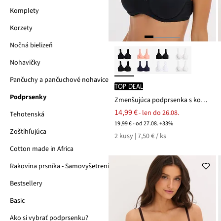
Komplety
Korzety
Nočná bielizeň
Nohavičky
Pančuchy a pančuchové nohavice
TOP DEAL
Podprsenky
Zmenšujúca podprsenka s kosticami s bio bavlnou (2 ks v balení)
14,99 €
- len do 26.08.
Tehotenská
19,99 € - od 27.08. +33%
Zoštíhľujúca
2 kusy | 7,50 € / ks
Cotton made in Africa
Rakovina prsníka - Samovyšetrenie
Bestsellery
Basic
Ako si vybrať podprsenku?