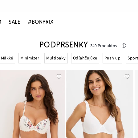
M
SALE
#BONPRIX
PODPRSENKY
340 Produktov
Mäkké
Minimizer
Multipaky
Odľahčujúce
Push up
Špor