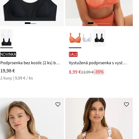
novinka
SALE
Podprsenka bez kostíc (2 ks) bio bavlna
Vystužená podprsenka s vystuženými ramienkami
19,98 €
Nová
8,99 €
-35%
13,99 €
Zľava
cena
2 kusy | 9,99 € / ks
z
je
ceny
13,99 €