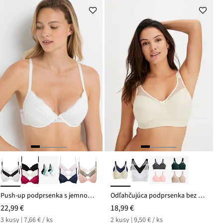
Push-up podprsenka s jemnou čipkou (3 ks)
Odľahčujúca podprsenka bez kostíc s vystuženými ramienkami (2 ks)
22,99 €
18,99 €
3 kusy | 7,66 € / ks
2 kusy | 9,50 € / ks