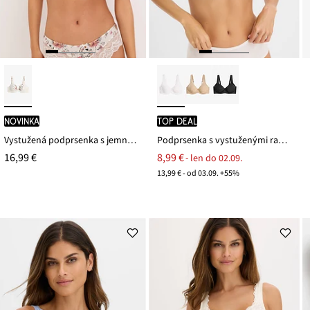
novinka
TOP DEAL
Vystužená podprsenka s jemnou čipkou
Podprsenka s vystuženými ramienkami
16,99 €
8,99 €
- len do 02.09.
13,99 € - od 03.09. +55%