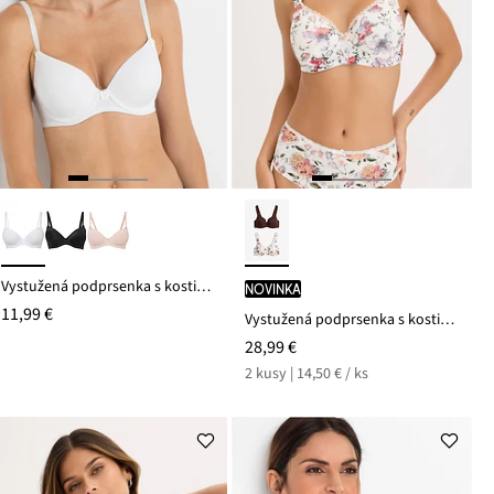
Vystužená podprsenka s kosticami
novinka
11,99 €
Vystužená podprsenka s kosticami, s bio bavlnou (2 ks)
28,99 €
2 kusy | 14,50 € / ks