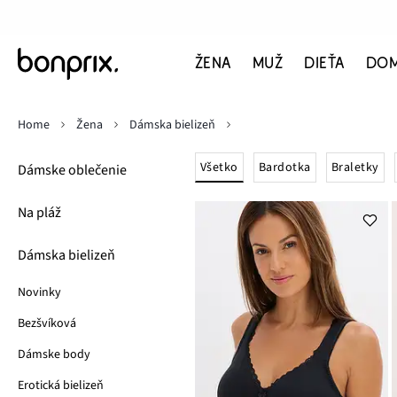
ŽENA
MUŽ
DIEŤA
DO
Home
Žena
Dámska bielizeň
Všetko
Bardotka
Braletky
Dámske oblečenie
Na pláž
Dámska bielizeň
Novinky
Bezšvíková
Dámske body
Erotická bielizeň