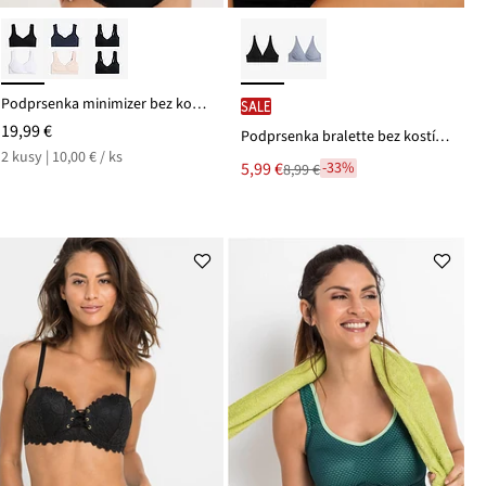
Podprsenka minimizer bez kostíc, s bio bavlnou (2 ks)
SALE
19,99 €
Podprsenka bralette bez kostíc s bio bavlnou
2 kusy | 10,00 € / ks
Nová
5,99 €
-33%
8,99 €
Zľava
cena
z
je
ceny
8,99 €