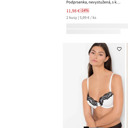
Podprsenka, nevystužená, s kosticami s bio bavlnou (2 ks v balení)
11,98 €
-14%
2 kusy | 5,99 € / ks