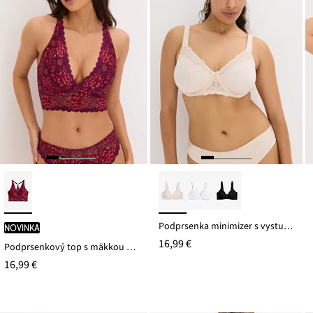
Podprsenka minimizer s vystuženými ramienkami
novinka
16,99 €
Podprsenkový top s mäkkou bavlnenou podšívkou
16,99 €