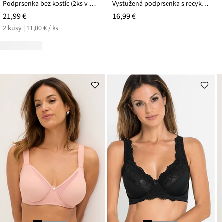
Podprsenka bez kostíc (2ks v balení) bio bavlna
Vystužená podprsenka s recyklovaným polyamidom
21,99 €
16,99 €
2 kusy | 11,00 € / ks