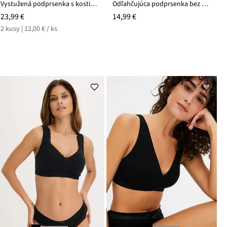
Vystužená podprsenka s kosticami (2 ks)
Odľahčujúca podprsenka bez kostíc, s vystuženými ramienkami
23,99 €
14,99 €
2 kusy | 12,00 € / ks