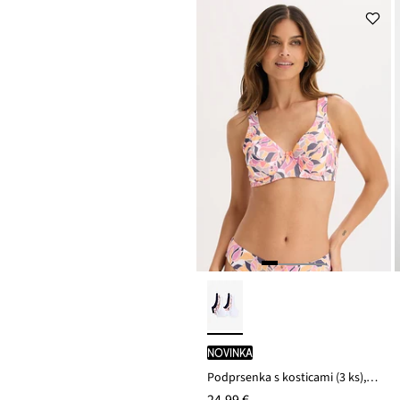
novinka
Podprsenka s kosticami (3 ks), s bavlnou
24,99 €