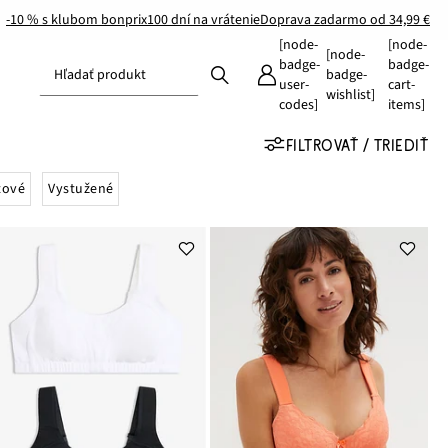
-10 % s klubom bonprix
100 dní na vrátenie
Doprava zadarmo od 34,99 €
[node-
[node-
[node-
badge-
badge-
Hľadať produkt
badge-
user-
cart-
wishlist]
codes]
items]
FILTROVAŤ / TRIEDIŤ
tové
Vystužené