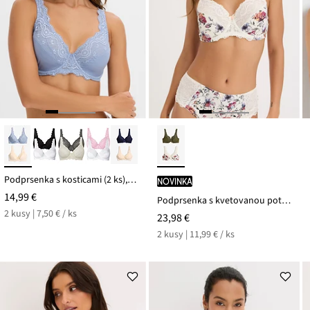
Podprsenka s kosticami (2 ks), s jemnou čipkou
novinka
14,99 €
Podprsenka s kvetovanou potlačou (2 ks v balení)
2 kusy | 7,50 € / ks
23,98 €
2 kusy | 11,99 € / ks