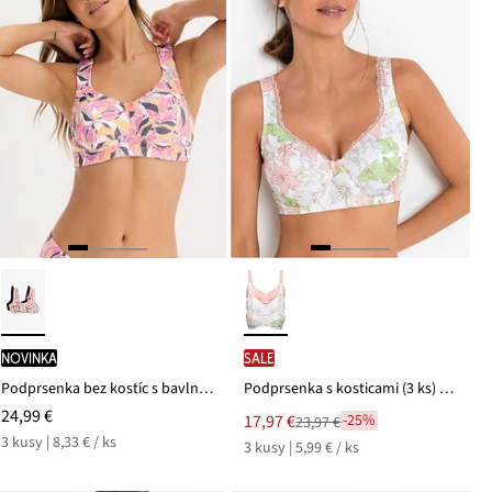
novinka
SALE
Podprsenka bez kostíc s bavlnou (3 ks v balení)
Podprsenka s kosticami (3 ks) z bavlny
24,99 €
Nová
17,97 €
-25%
23,97 €
Zľava
cena
3 kusy | 8,33 € / ks
3 kusy | 5,99 € / ks
z
je
ceny
23,97 €