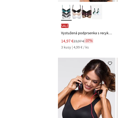
SALE
Vystužená podprsenka s recyklovaným polyamidom (3 ks)
Nová
14,97 €
-37%
23,97 €
Zľava
cena
3 kusy | 4,99 € / ks
z
je
ceny
23,97 €