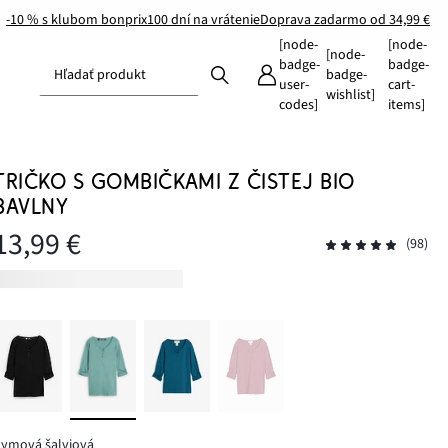
-10 % s klubom bonprix
100 dní na vrátenie
Doprava zadarmo od 34,99 €
[node-
[node-
[node-
badge-
badge-
Hľadať produkt
badge-
user-
cart-
wishlist]
codes]
items]
TRIČKO S GOMBIČKAMI Z ČISTEJ BIO
BAVLNY
13,99 €
(98)
dymová šalviová