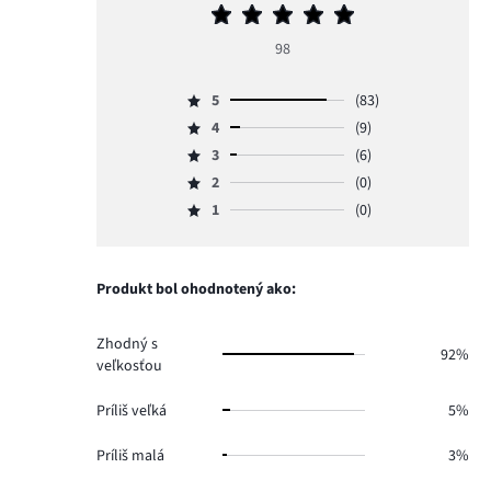
Priemerné
hodnotenie
98
5
5
(83)
Hodnotenie
4
(9)
5,
Hodnotenie
počet
3
(6)
4,
Hodnotenie
hlasov
počet
2
(0)
3,
Hodnotenie
83.
hlasov
počet
1
(0)
2,
Hodnotenie
9.
hlasov
počet
1,
6.
hlasov
počet
0.
hlasov
Produkt bol ohodnotený ako:
0.
Zhodný s
92%
veľkosťou
Príliš veľká
5%
Príliš malá
3%