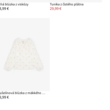
lhá blúzka z viskózy
Tunika z čistého plátna
3,99 €
29,99 €
Mušelínová blúzka z mäkkého mušelínu
8,99 €