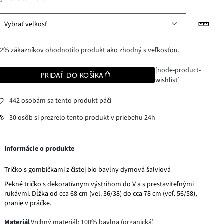
Vybrať veľkosť
2% zákazníkov ohodnotilo produkt ako zhodný s veľkosťou.
[node-product-
PRIDAŤ DO KOŠÍKA
wishlist]
442 osobám sa tento produkt páči
30 osôb si prezrelo tento produkt v priebehu 24h
Informácie o produkte
Tričko s gombičkami z čistej bio bavlny dymová šalviová
Pekné tričko s dekoratívnym výstrihom do V a s prestaviteľnými
rukávmi. Dĺžka od cca 68 cm (veľ. 36/38) do cca 78 cm (veľ. 56/58),
pranie v práčke.
Materiál
Vrchný materiál: 100% bavlna (organická)