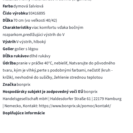
Farba
dymová šalviová
Číslo výrobku
93416895
Dĺžka
70 cm (vo veľkosti 40/42)
Charakteristiky
viac komfortu vďaka bočným
rozparkom,predlžujúci výstrih do V
Výstrih
V-výstrih, hlboký
Golier
golier s légou
Dĺžka rukávov
dlhé rukávy
Údržba
pranie v práčke 40°C, nebieliť, Natvarujte do pôvodného
tvaru, kým je vlhký,perte s podobnými farbami, nečistiť (kruh -
krížik), nevhodné do sušičky, žehlenie strednou teplotou
Značka
bonprix
Hospodársky subjekt je zodpovedný voči EÚ
bonprix
Handelsgesellschaft mbH | Haldesdorfer Straße 61 | 22179 Hamburg
| Nemecko, Kontakt: https://www.bonprix.sk/pomoc/kontakt/
Doplňujúce informácie