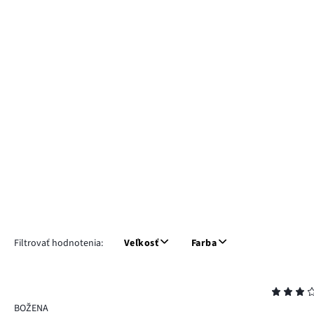
Filtrovať hodnotenia:
Veľkosť
Farba
Hodnotenie
3
BOŽENA