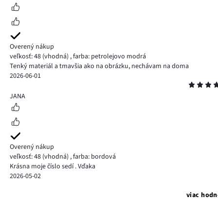
Overený nákup
veľkosť: 48
(vhodná)
,
farba: petrolejovo modrá
Tenký materiál a tmavšia ako na obrázku, nechávam na doma
2026-06-01
Hodnotenie
5
JANA
Overený nákup
veľkosť: 48
(vhodná)
,
farba: bordová
Krásna moje číslo sedí . Vďaka
2026-05-02
viac hodn