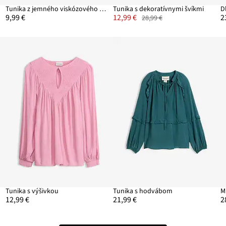
Tunika z jemného viskózového mixu
Tunika s dekoratívnymi švíkmi
D
9,99 €
12,99 €
2
28,99 €
Tunika s výšivkou
Tunika s hodvábom
12,99 €
21,99 €
2