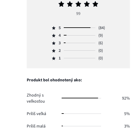
Priemerné
hodnotenie
99
5
5
(84)
Hodnotenie
4
(9)
5,
Hodnotenie
počet
3
(6)
4,
Hodnotenie
hlasov
počet
2
(0)
3,
Hodnotenie
84.
hlasov
počet
1
(0)
2,
Hodnotenie
9.
hlasov
počet
1,
6.
hlasov
počet
0.
hlasov
Produkt bol ohodnotený ako:
0.
Zhodný s
92%
veľkosťou
Príliš veľká
5%
Príliš malá
3%