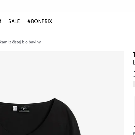
M
SALE
#BONPRIX
kami z čistej bio bavlny
č