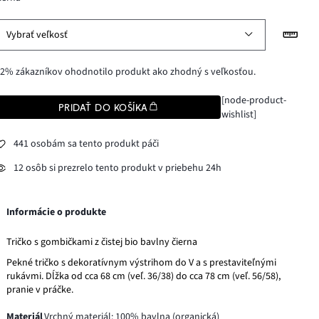
Vybrať veľkosť
2% zákazníkov ohodnotilo produkt ako zhodný s veľkosťou.
[node-product-
PRIDAŤ DO KOŠÍKA
wishlist]
441 osobám sa tento produkt páči
12 osôb si prezrelo tento produkt v priebehu 24h
Informácie o produkte
Tričko s gombičkami z čistej bio bavlny čierna
Pekné tričko s dekoratívnym výstrihom do V a s prestaviteľnými
rukávmi. Dĺžka od cca 68 cm (veľ. 36/38) do cca 78 cm (veľ. 56/58),
pranie v práčke.
Materiál
Vrchný materiál: 100% bavlna (organická)