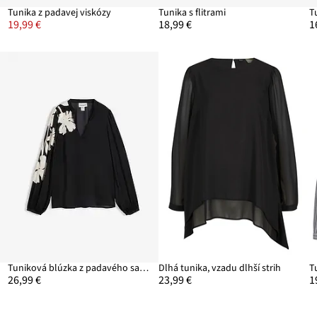
Tunika z padavej viskózy
Tunika s flitrami
T
19,99 €
18,99 €
1
Tuniková blúzka z padavého saténu
Dlhá tunika, vzadu dlhší strih
T
26,99 €
23,99 €
1