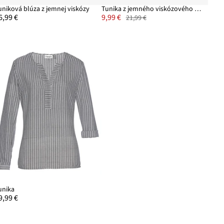
uniková blúza z jemnej viskózy
Tunika z jemného viskózového mixu
6,99 €
9,99 €
21,99 €
unika
9,99 €