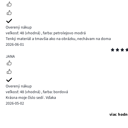
Overený nákup
veľkosť: 48
(vhodná)
,
farba: petrolejovo modrá
Tenký materiál a tmavšia ako na obrázku, nechávam na doma
2026-06-01
Hodnotenie
5
JANA
Overený nákup
veľkosť: 48
(vhodná)
,
farba: bordová
Krásna moje číslo sedí . Vďaka
2026-05-02
viac hodn