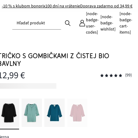
-10 % s klubom bonprix
100 dní na vrátenie
Doprava zadarmo od 34,99 €
[node-
[node-
[node-
badge-
badge-
Hľadať produkt
badge-
user-
cart-
wishlist]
codes]
items]
TRIČKO S GOMBIČKAMI Z ČISTEJ BIO
BAVLNY
12,99 €
(99)
ierna