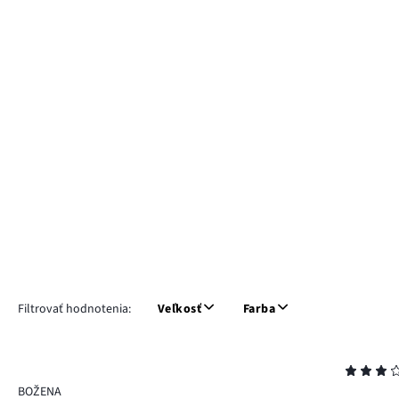
Filtrovať hodnotenia:
Veľkosť
Farba
Hodnotenie
3
BOŽENA