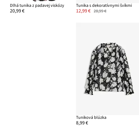
Dlhá tunika z padavej viskózy
Tunika s dekoratívnymi švíkmi
20,99 €
12,99 €
28,99 €
Tuniková blúzka
8,99 €