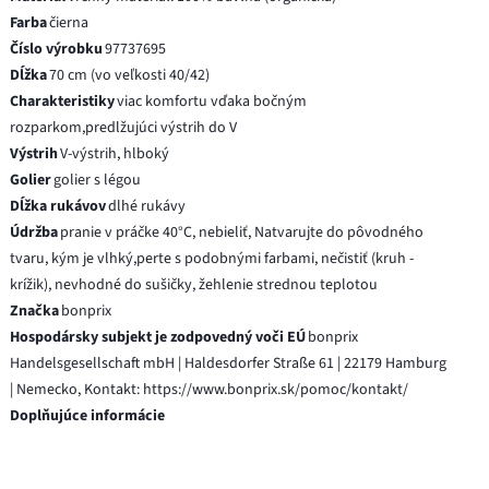
Farba
čierna
Číslo výrobku
97737695
Dĺžka
70 cm (vo veľkosti 40/42)
Charakteristiky
viac komfortu vďaka bočným
rozparkom,predlžujúci výstrih do V
Výstrih
V-výstrih, hlboký
Golier
golier s légou
Dĺžka rukávov
dlhé rukávy
Údržba
pranie v práčke 40°C, nebieliť, Natvarujte do pôvodného
tvaru, kým je vlhký,perte s podobnými farbami, nečistiť (kruh -
krížik), nevhodné do sušičky, žehlenie strednou teplotou
Značka
bonprix
Hospodársky subjekt je zodpovedný voči EÚ
bonprix
Handelsgesellschaft mbH | Haldesdorfer Straße 61 | 22179 Hamburg
| Nemecko, Kontakt: https://www.bonprix.sk/pomoc/kontakt/
Doplňujúce informácie