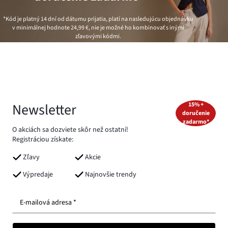
*Kód je platný 14 dní od dátumu prijatia, platí na nasledujúcu objednávku
v minimálnej hodnote
24,99 €
, nie je možné ho kombinovať s inými
zľavovými kódmi.
Newsletter
15% +
doručenie
zadarmo*
O akciách sa dozviete skôr než ostatní!
Registráciou získate:
Zľavy
Akcie
Výpredaje
Najnovšie trendy
E-mailová adresa *