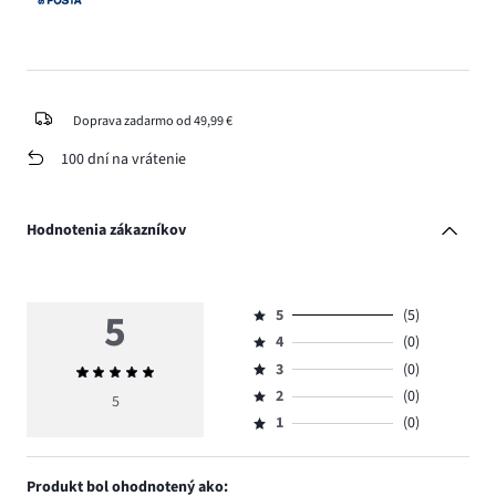
Doprava zadarmo od 49,99 €
100 dní na vrátenie
Hodnotenia zákazníkov
5
5
(5)
Hodnotenie
4
(0)
5,
Hodnotenie
počet
3
(0)
Priemerné
4,
Hodnotenie
hlasov
hodnotenie
počet
2
(0)
3,
5
Hodnotenie
5.
5
hlasov
počet
1
(0)
2,
Hodnotenie
0.
hlasov
počet
1,
0.
hlasov
počet
Produkt bol ohodnotený ako:
0.