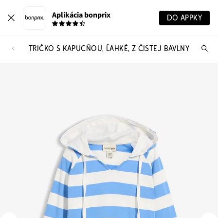
Aplikácia bonprix
DO APPKY
TRIČKO S KAPUCŇOU, ĽAHKÉ, Z ČISTEJ BAVLNY
Hľ
pr