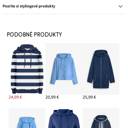
Pozrite si stylingové produkty
Široké dlhé tričko, V-výstrih (5 ks), krátky rukáv
29,99 €
PODOBNÉ PRODUKTY
PRIDAŤ DO KOŠÍKA
Tenisky retro
24,99 €
PRIDAŤ DO KOŠÍKA
Napichovacie náušnice
7,99 €
24,99 €
20,99 €
25,99 €
PRIDAŤ DO KOŠÍKA
Skinny džínsy, strečové, stredná výška pásu
19,99 €
-13%