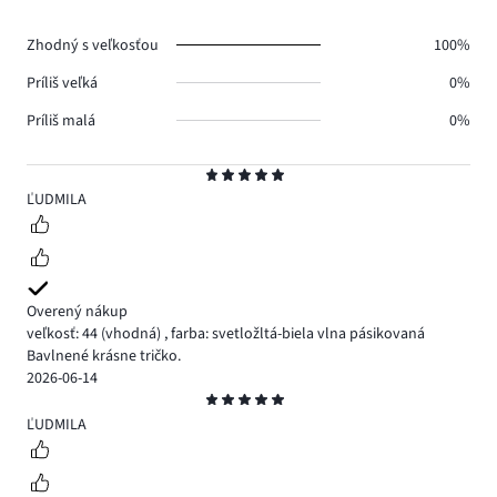
hlasov
0.
Zhodný s veľkosťou
100%
Príliš veľká
0%
Príliš malá
0%
Hodnotenie
5
ĽUDMILA
Overený nákup
veľkosť: 44
(vhodná)
,
farba: svetložltá-biela vlna pásikovaná
Bavlnené krásne tričko.
2026-06-14
Hodnotenie
5
ĽUDMILA