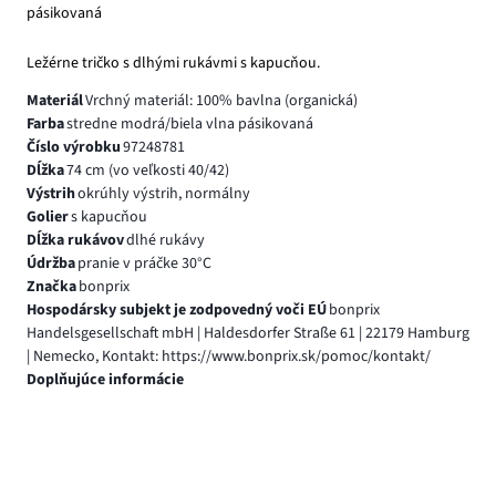
pásikovaná
Ležérne tričko s dlhými rukávmi s kapucňou.
Materiál
Vrchný materiál: 100% bavlna (organická)
Farba
stredne modrá/biela vlna pásikovaná
Číslo výrobku
97248781
Dĺžka
74 cm (vo veľkosti 40/42)
Výstrih
okrúhly výstrih, normálny
Golier
s kapucňou
Dĺžka rukávov
dlhé rukávy
Údržba
pranie v práčke 30°C
Značka
bonprix
Hospodársky subjekt je zodpovedný voči EÚ
bonprix
Handelsgesellschaft mbH | Haldesdorfer Straße 61 | 22179 Hamburg
| Nemecko, Kontakt: https://www.bonprix.sk/pomoc/kontakt/
Doplňujúce informácie