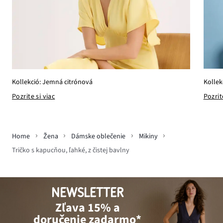
Kollek
Kollekció: Jemná citrónová
Pozrit
Pozrite si viac
Home
Žena
Dámske oblečenie
Mikiny
Tričko s kapucňou, ľahké, z čistej bavlny
NEWSLETTER
Zľava 15% a
doručenie zadarmo*