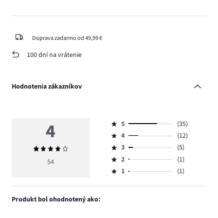
Doprava zadarmo od 49,99 €
100 dní na vrátenie
Hodnotenia zákazníkov
4
5
(35)
Hodnotenie
4
(12)
5,
Hodnotenie
počet
3
(5)
Priemerné
4,
Hodnotenie
hlasov
hodnotenie
počet
2
(1)
3,
54
Hodnotenie
35.
4
hlasov
počet
1
(1)
2,
Hodnotenie
12.
hlasov
počet
1,
5.
hlasov
počet
Produkt bol ohodnotený ako:
1.
hlasov
1.