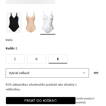
biela
Košík
:
E
C
D
E
Vybrať veľkosť
91% zákazníkov ohodnotilo produkt ako zhodný s
veľkosťou.
[node-product-
PRIDAŤ DO KOŠÍKA
wishlist]