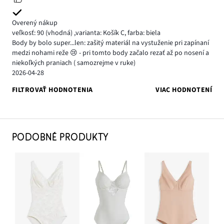
Overený nákup
veľkosť: 90
(vhodná)
,
varianta: Košík C,
farba: biela
Body by bolo super...len: zašitý materiál na vystuženie pri zapínaní
medzi nohami reže 😢 - pri tomto body začalo rezať až po nosení a
niekoľkých praniach ( samozrejme v ruke)
2026-04-28
FILTROVAŤ HODNOTENIA
VIAC HODNOTENÍ
PODOBNÉ PRODUKTY