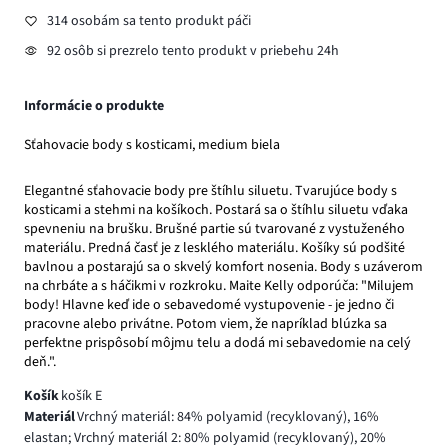
314 osobám sa tento produkt páči
92 osôb si prezrelo tento produkt v priebehu 24h
Informácie o produkte
Sťahovacie body s kosticami, medium biela
Elegantné sťahovacie body pre štíhlu siluetu. Tvarujúce body s
kosticami a stehmi na košíkoch. Postará sa o štíhlu siluetu vďaka
spevneniu na brušku. Brušné partie sú tvarované z vystuženého
materiálu. Predná časť je z lesklého materiálu. Košíky sú podšité
bavlnou a postarajú sa o skvelý komfort nosenia. Body s uzáverom
na chrbáte a s háčikmi v rozkroku. Maite Kelly odporúča: "Milujem
body! Hlavne keď ide o sebavedomé vystupovenie - je jedno či
pracovne alebo privátne. Potom viem, že napríklad blúzka sa
perfektne prispôsobí môjmu telu a dodá mi sebavedomie na celý
deň.".
Košík
košík E
Materiál
Vrchný materiál: 84% polyamid (recyklovaný), 16%
elastan; Vrchný materiál 2: 80% polyamid (recyklovaný), 20%