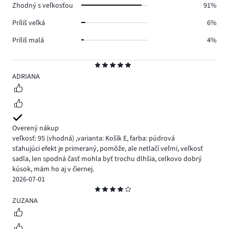
Zhodný s veľkosťou
91%
Príliš veľká
6%
Príliš malá
4%
Hodnotenie
5
ADRIANA
Overený nákup
veľkosť: 95
(vhodná)
,
varianta: Košík E,
farba: púdrová
sťahujúci efekt je primeraný, pomôže, ale netlačí veľmi, veľkosť
sadla, len spodná časť mohla byť trochu dlhšia, celkovo dobrý
kúsok, mám ho aj v čiernej.
2026-07-01
Hodnotenie
4
ZUZANA