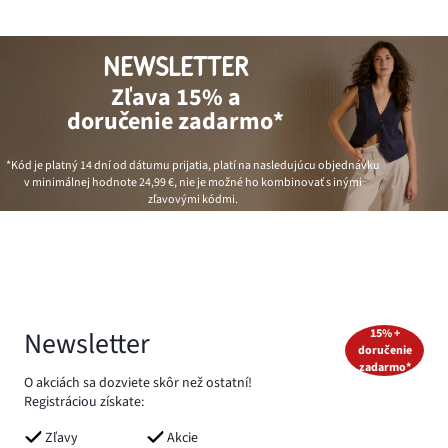
NEWSLETTER
Zľava 15% a
doručenie zadarmo*
*Kód je platný 14 dní od dátumu prijatia, platí na nasledujúcu objednávku
v minimálnej hodnote
24,99 €
, nie je možné ho kombinovať s inými
zľavovými kódmi.
Newsletter
15% +
doručenie
zadarmo*
O akciách sa dozviete skôr než ostatní!
Registráciou získate:
Zľavy
Akcie