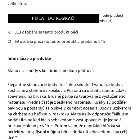
veľkosťou.
[node-product-
PRIDAŤ DO KOŠÍKA
wishlist]
313 osobám sa tento produkt páči
69 osôb si prezrelo tento produkt v priebehu 24h
Informácie o produkte
Sťahovacie body s kosticami, medium púdrová
Elegantné sťahovacie body pre štíhlu siluetu. Tvarujúce body s
kosticami a stehmi na košíkoch. Postará sa o štíhlu siluetu vďaka
spevneniu na brušku. Brušné partie sú tvarované z vystuženého
materiálu. Predná časť je z lesklého materiálu. Košíky sú podšité
bavlnou a postarajú sa o skvelý komfort nosenia. Body s uzáverom
na chrbáte a s háčikmi v rozkroku. Maite Kelly odporúča: "Milujem
body! Hlavne keď ide o sebavedomé vystupovenie - je jedno či
pracovne alebo privátne. Potom viem, že napríklad blúzka sa
perfektne prispôsobí môjmu telu a dodá mi sebavedomie na celý
deň.".