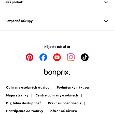
Muž
Katalóg
Náš podnik
Dieťa
Influencers
Dom
Kontakt
Odkaz
O nás
Inšpirácie
sa
Odkaz
Naša zodpovednosť
Mapa tagov
Bezpečné nákupy
otvorí
Odkaz
sa
Médiá
v
sa
otvorí
novom
otvorí
v
Transakcie a platby sú bezpečné so SSL spojením.
okne
v
novom
novom
okne
Nájdete nás aj tu
okne
Odkaz
Odkaz
Odkaz
Odkaz
Odkaz
sa
sa
sa
sa
sa
otvorí
otvorí
otvorí
otvorí
otvorí
v
v
v
v
v
novom
novom
novom
novom
novom
okne
okne
okne
okne
okne
Ochrana osobných údajov
Podmienky nákupu
Mapa stránky
Centre ochrany osobných
Digitálna dostupnosť
Právne upozornenie
Odstúpenie od zmluvy
Zákonná záruka
Odkaz