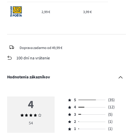
2,99 €
3,99 €
Doprava zadarmo od 49,99 €
100 dní na vrátenie
Hodnotenia zákazníkov
4
5
(35)
Hodnotenie
4
(12)
5,
Hodnotenie
počet
3
(5)
Priemerné
4,
Hodnotenie
hlasov
hodnotenie
počet
2
(1)
3,
54
Hodnotenie
35.
4
hlasov
počet
1
(1)
2,
Hodnotenie