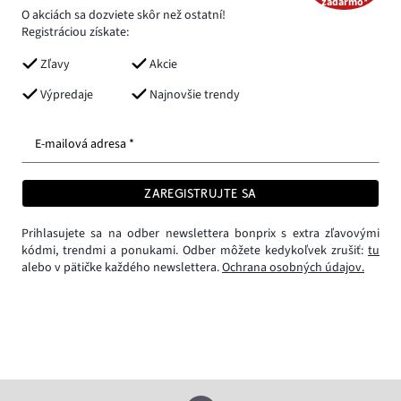
zadarmo*
O akciách sa dozviete skôr než ostatní!
Registráciou získate:
Zľavy
Akcie
Výpredaje
Najnovšie trendy
E-mailová adresa *
ZAREGISTRUJTE SA
Prihlasujete sa na odber newslettera bonprix s extra zľavovými
kódmi, trendmi a ponukami. Odber môžete kedykoľvek zrušiť:
tu
alebo v pätičke každého newslettera.
Ochrana osobných údajov.