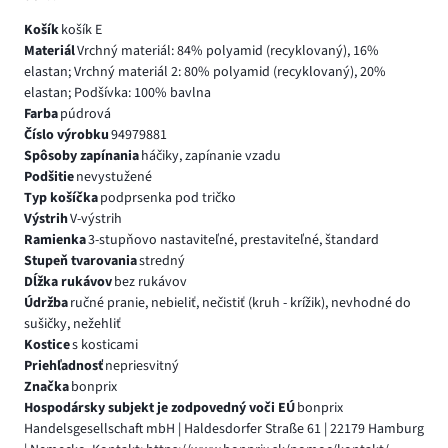
Košík
košík E
Materiál
Vrchný materiál: 84% polyamid (recyklovaný), 16%
elastan; Vrchný materiál 2: 80% polyamid (recyklovaný), 20%
elastan; Podšívka: 100% bavlna
Farba
púdrová
Číslo výrobku
94979881
Spôsoby zapínania
háčiky, zapínanie vzadu
Podšitie
nevystužené
Typ košíčka
podprsenka pod tričko
Výstrih
V-výstrih
Ramienka
3-stupňovo nastaviteľné, prestaviteľné, štandard
Stupeň tvarovania
stredný
Dĺžka rukávov
bez rukávov
Údržba
ručné pranie, nebieliť, nečistiť (kruh - krížik), nevhodné do
sušičky, nežehliť
Kostice
s kosticami
Priehľadnosť
nepriesvitný
Značka
bonprix
Hospodársky subjekt je zodpovedný voči EÚ
bonprix
Handelsgesellschaft mbH | Haldesdorfer Straße 61 | 22179 Hamburg