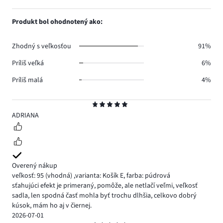
12.
hlasov
počet
1,
5.
hlasov
počet
Produkt bol ohodnotený ako:
1.
hlasov
1.
Zhodný s veľkosťou
91%
Príliš veľká
6%
Príliš malá
4%
Hodnotenie
5
ADRIANA
Overený nákup
veľkosť: 95
(vhodná)
,
varianta: Košík E,
farba: púdrová
sťahujúci efekt je primeraný, pomôže, ale netlačí veľmi, veľkosť
sadla, len spodná časť mohla byť trochu dlhšia, celkovo dobrý
kúsok, mám ho aj v čiernej.
2026-07-01