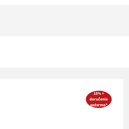
15% +
doručenie
zadarmo*