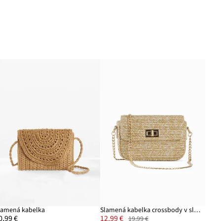
lamená kabelka
Slamená kabelka crossbody v slamenom vzhľade
0,99 €
12,99 €
19,99 €