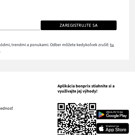
ZAREGISTRUJTE SA
i kódmi, trendmi a ponukami. Odber môžete kedykoľvek zrušiť:
tu
.
Aplikácia bonprix stiahnite si a
využívajte jej výhody!
Odkaz
vednosť
Odkaz
sa
sa
otvorí
otvorí
Odkaz
v
v
sa
novom