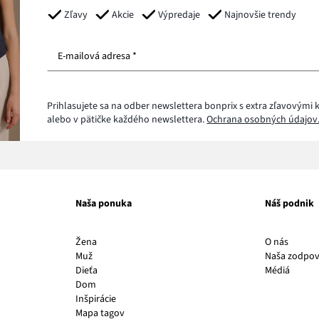
Zľavy
Akcie
Výpredaje
Najnovšie trendy
E-mailová adresa *
Prihlasujete sa na odber newslettera bonprix s extra zľavovým
alebo v pätičke každého newslettera.
Ochrana osobných údajov
Naša ponuka
Náš podnik
Odkaz
Žena
O nás
sa
Muž
Naša zodpo
otvorí
Odkaz
Dieťa
Médiá
v
sa
Dom
novom
otvorí
Inšpirácie
okne
v
Mapa tagov