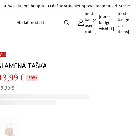
-10 % s klubom bonprix
100 dní na vrátenie
Doprava zadarmo od 34,99 €
[node-
[node-
[node-
badge-
badge-
Hľadať produkt
badge-
user-
cart-
wishlist]
codes]
items]
SALE
SLAMENÁ TAŠKA
13,99 €
-30%
19,99 €