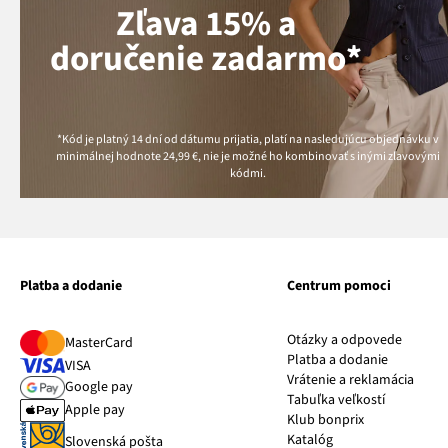
Zľava 15% a
doručenie zadarmo*
*Kód je platný 14 dní od dátumu prijatia, platí na nasledujúcu objednávku v
minimálnej hodnote
24,99 €
, nie je možné ho kombinovať s inými zľavovými
kódmi.
Platba a dodanie
Centrum pomoci
Otázky a odpovede
MasterCard
Platba a dodanie
VISA
Vrátenie a reklamácia
Google pay
Tabuľka veľkostí
Apple pay
Klub bonprix
Katalóg
Slovenská pošta