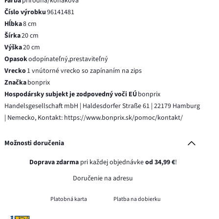
Farba
prírodná/koňaková
Číslo výrobku
96141481
Hĺbka
8 cm
Šírka
20 cm
Výška
20 cm
Opasok
odopínateľný,prestaviteľný
Vrecko
1 vnútorné vrecko so zapínaním na zips
Značka
bonprix
Hospodársky subjekt je zodpovedný voči EÚ
bonprix
Handelsgesellschaft mbH | Haldesdorfer Straße 61 | 22179 Hamburg
| Nemecko, Kontakt: https://www.bonprix.sk/pomoc/kontakt/
Možnosti doručenia
Doprava zdarma
pri každej objednávke
od 34,99 €
!
Doručenie na adresu
Platobná karta
Platba na dobierku