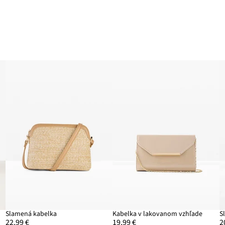
Slamená kabelka
Kabelka v lakovanom vzhľade
S
22,99 €
19,99 €
2