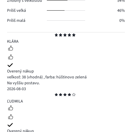
Zhodný s veľkosťou
54%
Príliš veľká
46%
Príliš malá
0%
Hodnotenie
5
KLÁRA
Overený nákup
veľkosť: 38
(vhodná)
,
farba: húštinovo zelená
Na vyššiu postavu.
2026-08-03
Hodnotenie
4
ĽUDMILA
Overený nákup