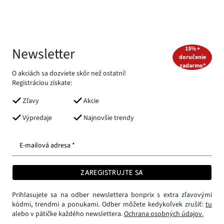
Newsletter
15% +
doručenie
zadarmo*
O akciách sa dozviete skôr než ostatní!
Registráciou získate:
Zľavy
Akcie
Výpredaje
Najnovšie trendy
E-mailová adresa *
ZAREGISTRUJTE SA
Prihlasujete sa na odber newslettera bonprix s extra zľavovými
kódmi, trendmi a ponukami. Odber môžete kedykoľvek zrušiť:
tu
alebo v pätičke každého newslettera.
Ochrana osobných údajov.