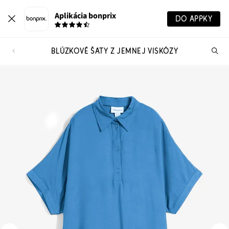
Aplikácia bonprix
DO APPKY
BLÚZKOVÉ ŠATY Z JEMNEJ VISKÓZY
Hľ
pr