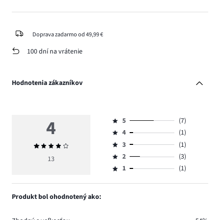
Doprava zadarmo od 49,99 €
100 dní na vrátenie
Hodnotenia zákazníkov
4
5
(7)
Hodnotenie
4
(1)
5,
Hodnotenie
počet
3
(1)
Priemerné
4,
Hodnotenie
hlasov
hodnotenie
počet
2
(3)
3,
13
Hodnotenie
7.
4
hlasov
počet
1
(1)
2,
Hodnotenie
1.
hlasov
počet
1,
1.
hlasov
počet
Produkt bol ohodnotený ako:
3.
hlasov
1.