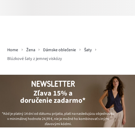
Home
Žena
Dámske oblečenie
Šaty
Blúzkové šaty z jemnej viskózy
NEWSLETTER
Zľava 15% a
doručenie zadarmo*
*Kód je platný 14 dní od dátumu prijatia, platí na nasledujúcu objednávku
v minimálnej hodnote
24,99 €
, nie je možné ho kombinovať s inými
zľavovými kódmi.