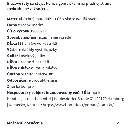
Blúzové šaty so stojačikom, s gombičkami na prednej strane,
zaokrúhlené zakončenie.
Materiál
Vrchný materiál: 100% viskóza (verifikovaná)
Farba
stredne modrá
Číslo výrobku
96559881
Spôsoby zapínania
zapínanie vpredu
Dĺžka
116 cm (vo veľkosti 42)
Výstrih
okrúhly výstrih, úzky
Golier
košeľový golier
Dĺžka
stredne dlhá/midi
Dĺžka rukávov
krátke rukávy
Údržba
pranie v práčke 30°C
Odporúčanie
produkt je širší
Značka
bonprix
Hospodársky subjekt je zodpovedný voči EÚ
bonprix
Handelsgesellschaft mbH | Haldesdorfer Straße 61 | 22179 Hamburg
| Nemecko, Kontakt: https://www.bonprix.sk/pomoc/kontakt/
Možnosti doručenia