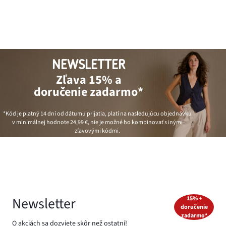
NEWSLETTER
Zľava 15% a
doručenie zadarmo*
*Kód je platný 14 dní od dátumu prijatia, platí na nasledujúcu objednávku
v minimálnej hodnote
24,99 €
, nie je možné ho kombinovať s inými
zľavovými kódmi.
Newsletter
15% +
doručenie
zadarmo*
O akciách sa dozviete skôr než ostatní!