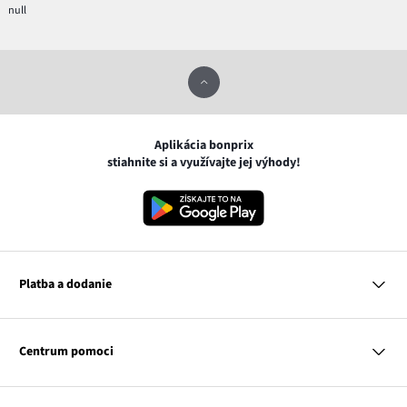
null
Aplikácia bonprix
stiahnite si a využívajte jej výhody!
Platba a dodanie
MasterCard
VISA
Centrum pomoci
Google pay
Apple pay
Otázky a odpovede