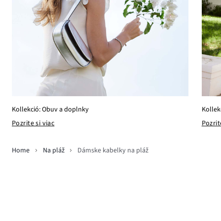
Kollekció: Obuv a doplnky
Kollek
Pozrite si viac
Pozrit
Home
Na pláž
Dámske kabelky na pláž