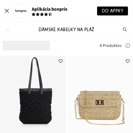
Aplikácia bonprix
DO APPKY
DÁMSKE KABELKY NA PLÁŽ
Hľ
pr
8 Produktov