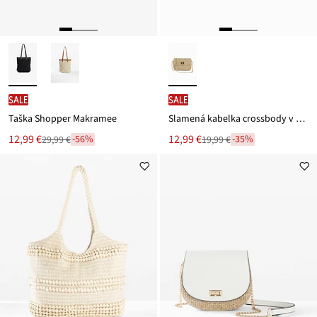
SALE
SALE
Taška Shopper Makramee
Slamená kabelka crossbody v slamenom vzhľade
Nová
Nová
12,99 €
12,99 €
-56%
-35%
29,99 €
19,99 €
Zľava
Zľava
cena
cena
z
z
je
je
ceny
ceny
29,99 €
19,99 €