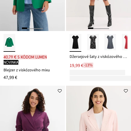
Džersejové šaty z viskózového mixu
40,79 € s kódom LUMEN
novinka
19,99 €
-13%
Blejzer z viskózového mixu
47,99 €