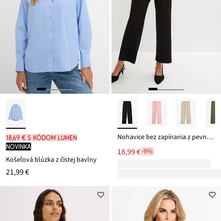
Nohavice bez zapínania z pevnej kvality Interlock
18,69 € s kódom LUMEN
novinka
18,99 €
-9%
Košeľová blúzka z čistej bavlny
21,99 €