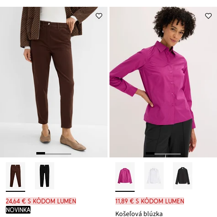
24,64 € s kódom LUMEN
11,89 € s kódom LUMEN
novinka
Košeľová blúzka