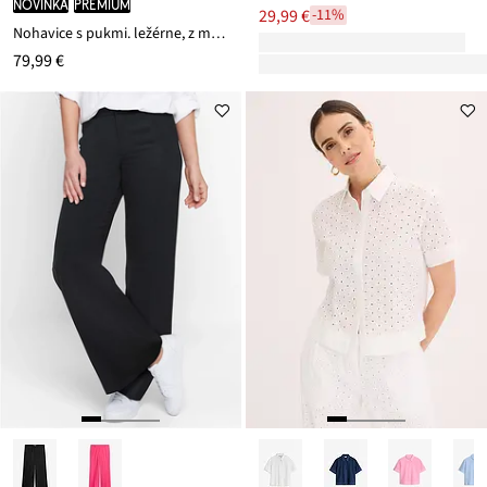
novinka
PREMIUM
29,99 €
-11%
Nohavice s pukmi. ležérne, z mäkkého vlneného podielu
79,99 €