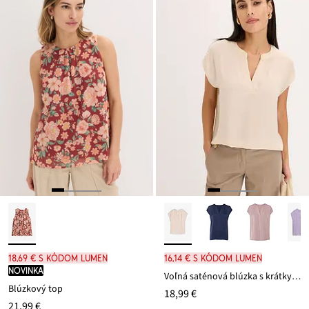
18,69 € s kódom LUMEN
16,14 € s kódom LUMEN
novinka
Voľná saténová blúzka s krátkym rukávom
Blúzkový top
18,99 €
21,99 €