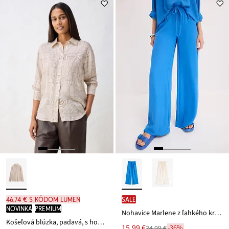
46,74 € s kódom LUMEN
SALE
novinka
PREMIUM
Nohavice Marlene z ľahkého krepu
Košeľová blúzka, padavá, s hodvábom
Nová
15,99 €
-36%
24,99 €