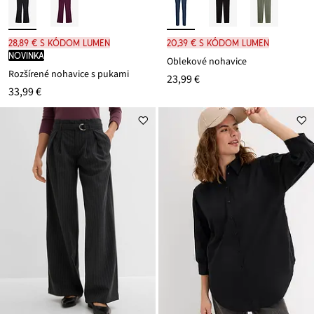
28,89 € s kódom LUMEN
20,39 € s kódom LUMEN
novinka
Oblekové nohavice
Rozšírené nohavice s pukami
23,99 €
33,99 €