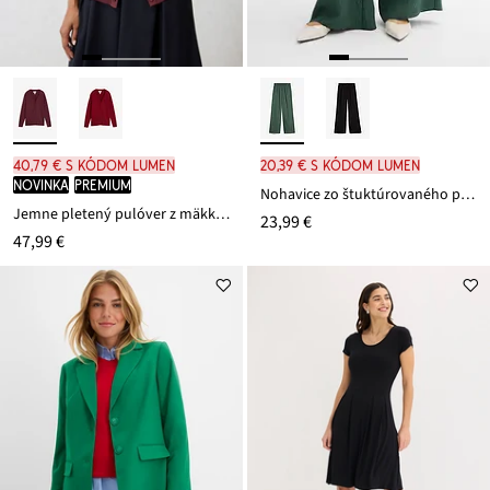
40,79 € s kódom LUMEN
20,39 € s kódom LUMEN
novinka
PREMIUM
Nohavice zo štuktúrovaného pokrčeného viskózového mixu
Jemne pletený pulóver z mäkkého vlneného mixu
23,99 €
47,99 €