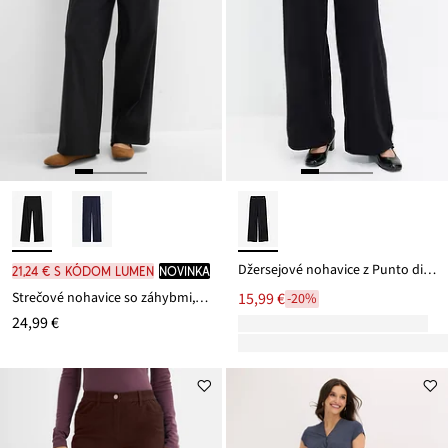
Džersejové nohavice z Punto di Roma
21,24 € s kódom LUMEN
novinka
Strečové nohavice so záhybmi, z bengalínu
15,99 €
-20%
24,99 €