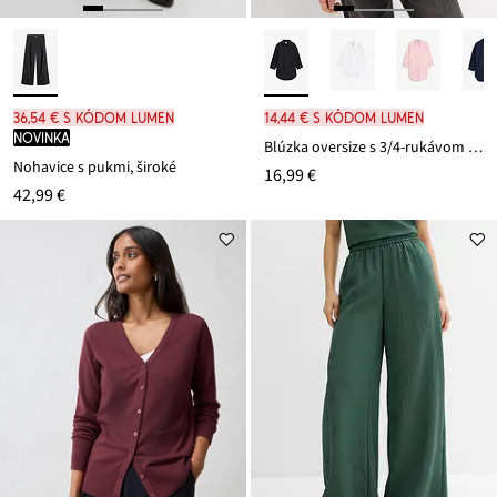
36,54 € s kódom LUMEN
14,44 € s kódom LUMEN
novinka
Blúzka oversize s 3/4-rukávom z bavlny
Nohavice s pukmi, široké
16,99 €
42,99 €