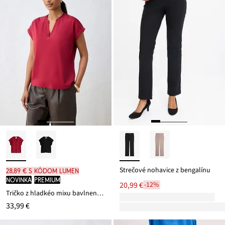
Strečové nohavice z bengalínu
28,89 € s kódom LUMEN
novinka
PREMIUM
20,99 €
-12%
Tričko z hladkéo mixu bavlneného hodvábu
33,99 €