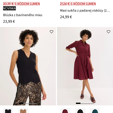
20,39 € s kódom LUMEN
21,24 € s kódom LUMEN
novinka
Maxi sukňa z padavej viskózy (2-dielna sada)
Blúzka z bavlneného mixu
24,99 €
23,99 €