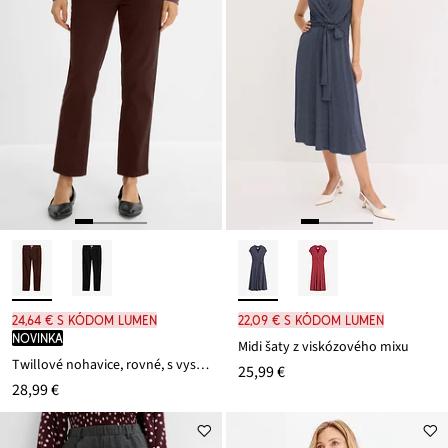
24,64 € s kódom LUMEN
22,09 € s kódom LUMEN
novinka
Midi šaty z viskózového mixu
Twillové nohavice, rovné, s vysokým pásom
25,99 €
28,99 €