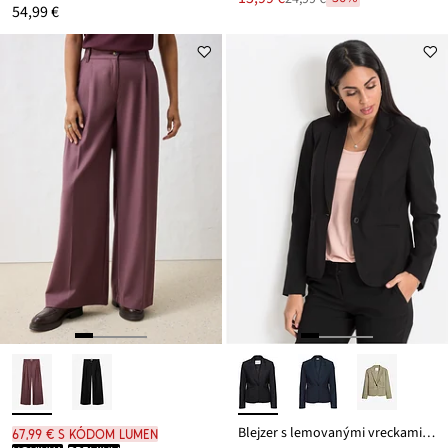
Zľava
54,99 €
cena
z
je
ceny
24,99 €
Blejzer s lemovanými vreckami Petite
67,99 € s kódom LUMEN