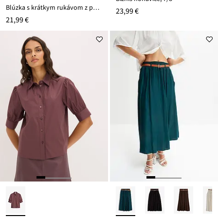
Blúzka s krátkym rukávom z padavého saténu
23,99 €
21,99 €