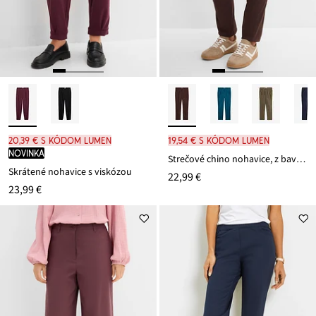
20,39 € s kódom LUMEN
19,54 € s kódom LUMEN
novinka
Strečové chino nohavice, z bavlneného mixu
Skrátené nohavice s viskózou
22,99 €
23,99 €