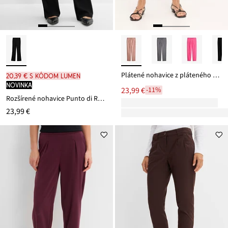
Plátené nohavice z pláteného mixu
20,39 € s kódom LUMEN
novinka
23,99 €
-11%
Rozšírené nohavice Punto di Roma
23,99 €