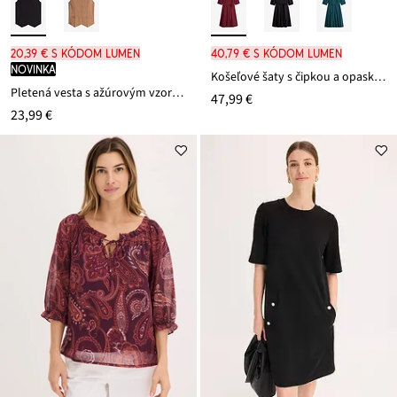
20,39 € s kódom LUMEN
40,79 € s kódom LUMEN
novinka
Košeľové šaty s čipkou a opaskom na zaviazanie
Pletená vesta s ažúrovým vzorom na chrbáte
47,99 €
23,99 €