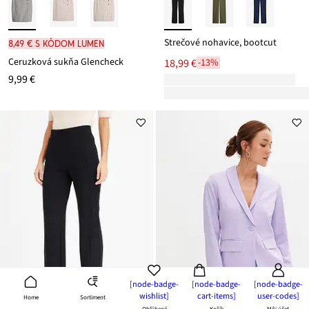
Strečové nohavice, bootcut
8,49 € s kódom LUMEN
Ceruzková sukňa Glencheck
18,99 €
-13%
9,99 €
[node-badge-
[node-badge-
[node-badge-
wishlist]
cart-items]
user-codes]
Sortiment
Home