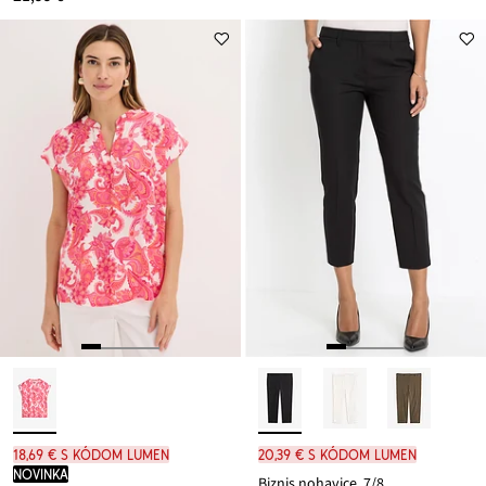
18,69 € s kódom LUMEN
20,39 € s kódom LUMEN
novinka
Biznis nohavice, 7/8