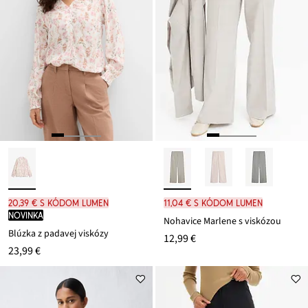
20,39 € s kódom LUMEN
11,04 € s kódom LUMEN
novinka
Nohavice Marlene s viskózou
Blúzka z padavej viskózy
12,99 €
23,99 €