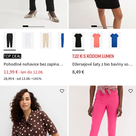
TOP DEAL
7,22 € s kódom LUMEN
Pohodlné nohavice bez zapínania Punto di Roma
Džersejové šaty z bio bavlny so strečom
11,99 €
8,49 €
- len do 12.08.
28,99 € - od 13.08. +141%