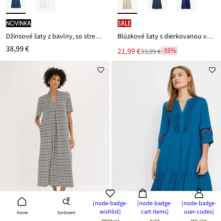
novinka
SALE
Džínsové šaty z bavlny, so strečom
Blúzkové šaty s dierkovanou výšivkou
38,99 €
Nová
21,99 €
-35%
33,99 €
Zľava
cena
z
je
ceny
33,99 €
[node-badge-
[node-badge-
[node-badge-
wishlist]
cart-items]
user-codes]
Sortiment
Home