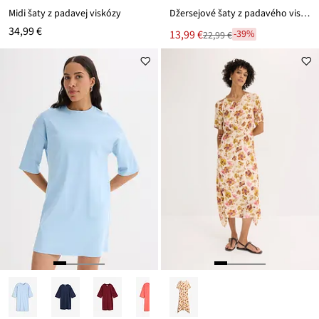
Midi šaty z padavej viskózy
Džersejové šaty z padavého viskózového mixu
34,99 €
Nová
13,99 €
-39%
22,99 €
Zľava
cena
z
je
ceny
22,99 €