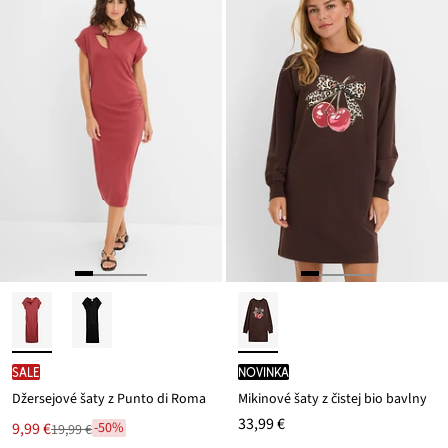
SALE
novinka
Džersejové šaty z Punto di Roma
Mikinové šaty z čistej bio bavlny
33,99 €
Nová
9,99 €
-50%
19,99 €
Zľava
cena