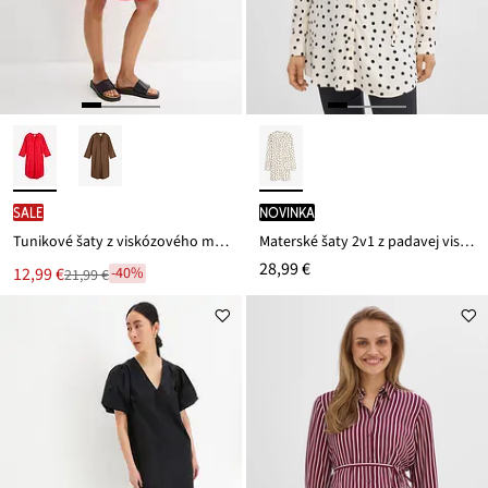
SALE
novinka
Tunikové šaty z viskózového mixu so štuktúrovaným efektom
Materské šaty 2v1 z padavej viskózy
28,99 €
Nová
12,99 €
-40%
21,99 €
Zľava
cena
z
je
ceny
21,99 €