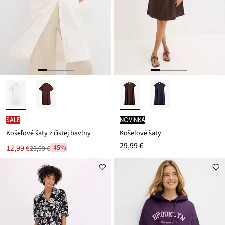
SALE
novinka
Košeľové šaty z čistej bavlny
Košeľové šaty
29,99 €
Nová
12,99 €
-45%
23,99 €
Zľava
cena
z
je
ceny
23,99 €