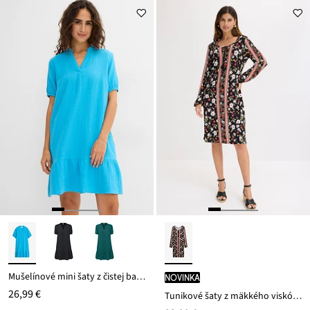
z
je
ceny
19,99 €
Mušelínové mini šaty z čistej bavlny
novinka
26,99 €
Tunikové šaty z mäkkého viskózového mixu