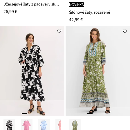
Džersejové šaty z padavej viskózy
novinka
26,99 €
Šifónové šaty, rozšírené
42,99 €