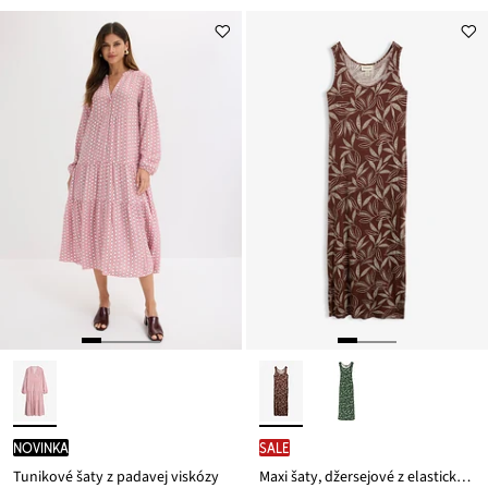
novinka
SALE
Tunikové šaty z padavej viskózy
Maxi šaty, džersejové z elastického mixu viskózy