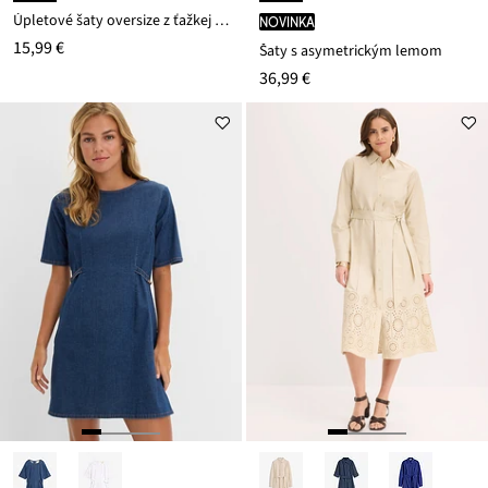
Úpletové šaty oversize z ťažkej bio bavlny
novinka
15,99 €
Šaty s asymetrickým lemom
36,99 €