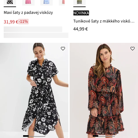
Maxi šaty z padavej viskózy
novinka
Tunikové šaty z mäkkého viskózového mixu
31,99 €
-11%
44,99 €