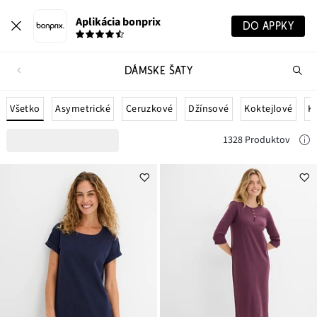
Aplikácia bonprix
DO APPKY
DÁMSKE ŠATY
Hľ
pr
Všetko
Asymetrické
Ceruzkové
Džínsové
Koktejlové
K
1328 Produktov