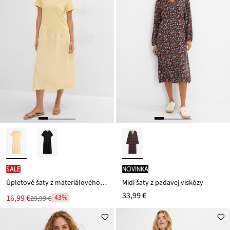
SALE
novinka
Úpletové šaty z materiálového mixu
Midi šaty z padavej viskózy
33,99 €
Nová
16,99 €
-43%
29,99 €
Zľava
cena
z
je
ceny
29,99 €