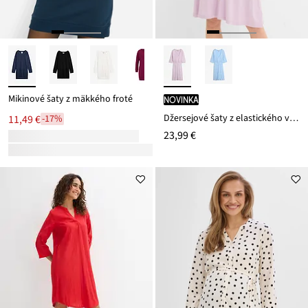
Mikinové šaty z mäkkého froté
novinka
Džersejové šaty z elastického viskózového mixu
11,49 €
-17%
23,99 €