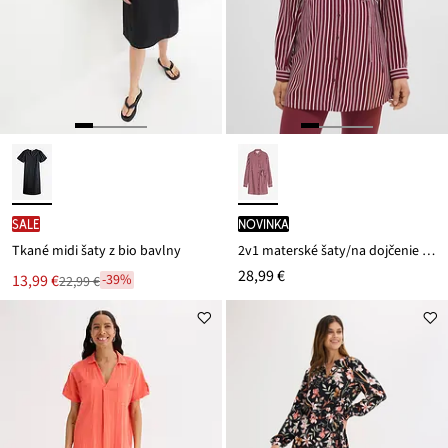
SALE
novinka
Tkané midi šaty z bio bavlny
2v1 materské šaty/na dojčenie z padavej viskózy
28,99 €
Nová
13,99 €
-39%
22,99 €
Zľava
cena
z
je
ceny
22,99 €