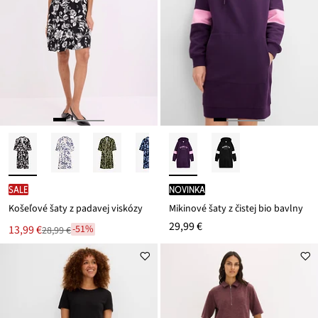
SALE
novinka
Košeľové šaty z padavej viskózy
Mikinové šaty z čistej bio bavlny
29,99 €
Nová
13,99 €
-51%
28,99 €
Zľava
cena
z
je
ceny
28,99 €