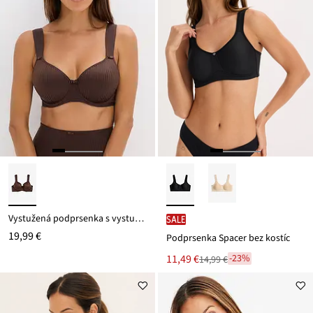
Vystužená podprsenka s vystuženými ramienkami a lesklým efektom
SALE
19,99 €
Podprsenka Spacer bez kostíc
Nová
11,49 €
-23%
14,99 €
Zľava
cena
z
je
ceny
14,99 €