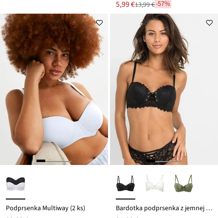
Nová
5,99 €
-57%
13,99 €
Zľava
cena
z
je
ceny
13,99 €
Podprsenka Multiway (2 ks)
Bardotka podprsenka z jemnej čipky