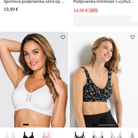
Športová podprsenka, silná opora
Podprsenka minimizer s vystuženými ramienkami
19,99 €
14,99 €
-16%