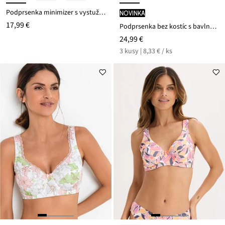
Podprsenka minimizer s vystuženými ramienkami
novinka
17,99 €
Podprsenka bez kostíc s bavlnou (3 ks v balení)
24,99 €
3 kusy | 8,33 € / ks