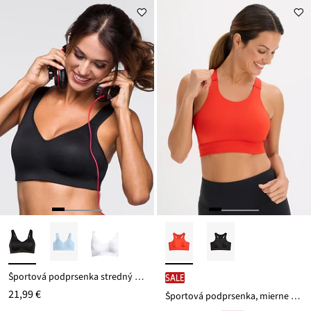
z
je
ceny
8,99 €
Športová podprsenka stredný level
SALE
21,99 €
Športová podprsenka, mierne spevnenie