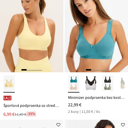
Minimizer podprsenka bez kostíc s bio bavlnou (2 ks v balení)
SALE
22,99 €
Športová podprsenka so strednou oporou
2 kusy | 11,50 € / ks
Nová
6,99 €
-39%
11,49 €
Zľava
cena
z
je
ceny