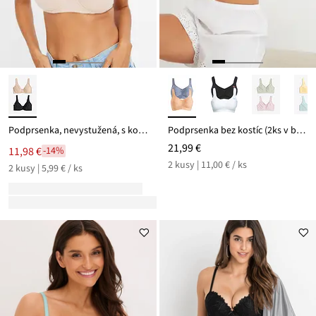
Podprsenka, nevystužená, s kosticami s bio bavlnou (2 ks v balení)
Podprsenka bez kostíc (2ks v balení) bio bavlna
21,99 €
11,98 €
-14%
2 kusy | 11,00 € / ks
2 kusy | 5,99 € / ks