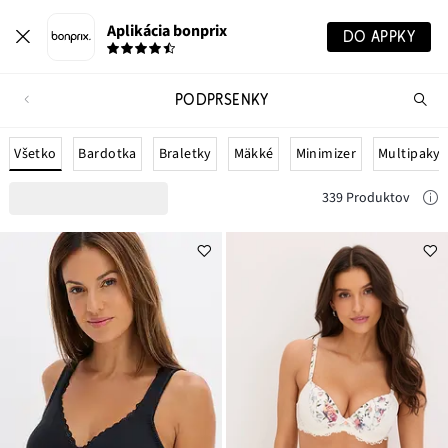
Aplikácia bonprix
DO APPKY
PODPRSENKY
Hľ
pr
Všetko
Bardotka
Braletky
Mäkké
Minimizer
Multipaky
339 Produktov