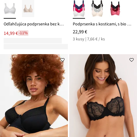
Odľahčujúca podprsenka bez kostíc, s vystuženými ramienkami
Podprsenka s kosticami, s bio bavlnou (3 ks)
22,99 €
14,99 €
-11%
3 kusy | 7,66 € / ks