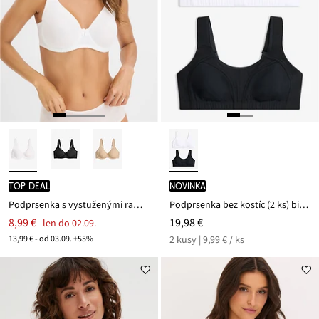
TOP DEAL
novinka
Podprsenka s vystuženými ramienkami
Podprsenka bez kostíc (2 ks) bio bavlna
8,99 €
19,98 €
- len do 02.09.
13,99 € - od 03.09. +55%
2 kusy | 9,99 € / ks