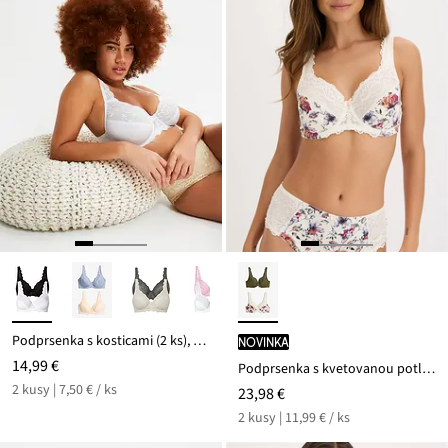
Podprsenka s kosticami (2 ks), s jemnou čipkou
novinka
14,99 €
Podprsenka s kvetovanou potlačou (2 ks v balení)
2 kusy | 7,50 € / ks
23,98 €
2 kusy | 11,99 € / ks