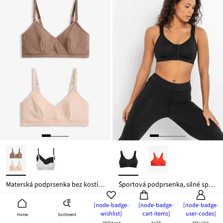
11,49 €
Materská podprsenka bez kostíc s bio bavlnou (2 ks)
Športová podprsenka, silné spevnenie, zapínanie vpredu
18,99 €
22,99 €
[node-badge-
[node-badge-
[node-badge-
2 kusy | 9,50 € / ks
wishlist]
cart-items]
user-codes]
Sortiment
Home