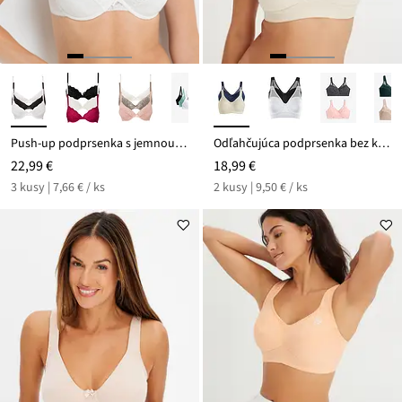
Push-up podprsenka s jemnou čipkou (3 ks)
Odľahčujúca podprsenka bez kostíc s vystuženými ramienkami (2 ks)
22,99 €
18,99 €
3 kusy | 7,66 € / ks
2 kusy | 9,50 € / ks