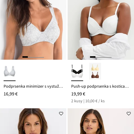
Podprsenka minimizer s vystuženými kosticami
Push-up podprsenka s kosticami a bio bavlnou (2 ks v balení)
16,99 €
19,99 €
2 kusy | 10,00 € / ks