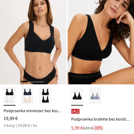
Podprsenka minimizer bez kostíc, s bio bavlnou (2 ks)
SALE
19,99 €
Podprsenka bralette bez kostíc s bio bavlnou
2 kusy | 10,00 € / ks
Nová
5,99 €
-33%
8,99 €
Zľava
cena