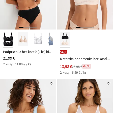
Podprsenka bez kostíc (2 ks) bio bavlna
SALE
21,99 €
Materská podprsenka bez kostíc, s čipkou (2 ks)
2 kusy | 11,00 € / ks
Nová
13,98 €
-46%
25,98 €
Zľava
cena
2 kusy | 6,99 € / ks
z
je
ceny
25,98 €