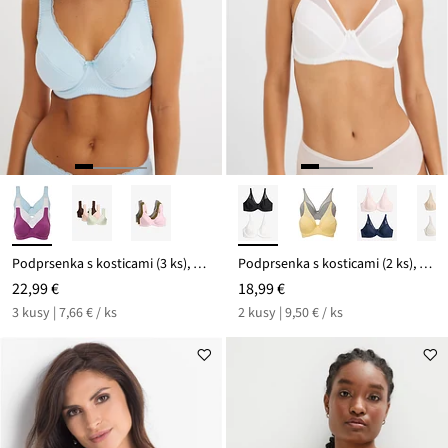
Podprsenka s kosticami (3 ks), s bio bavlnou
Podprsenka s kosticami (2 ks), so sieťovinou
22,99 €
18,99 €
3 kusy | 7,66 € / ks
2 kusy | 9,50 € / ks