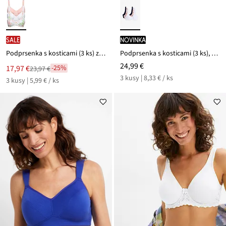
SALE
novinka
Podprsenka s kosticami (3 ks) z bavlny
Podprsenka s kosticami (3 ks), s bavlnou
24,99 €
Nová
17,97 €
-25%
23,97 €
Zľava
cena
3 kusy | 8,33 € / ks
3 kusy | 5,99 € / ks
z
je
ceny
23,97 €