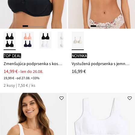
TOP DEAL
novinka
Zmenšujúca podprsenka s kosticami s bio bavlnou (2 ks v balení)
Vystužená podprsenka s jemnou čipkou
14,99 €
16,99 €
- len do 26.08.
19,99 € - od 27.08. +33%
2 kusy | 7,50 € / ks