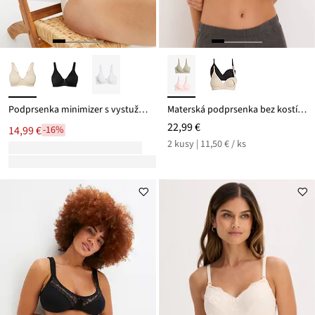
Podprsenka minimizer s vystuženými ramienkami
Materská podprsenka bez kostíc, s bio bavlnou (2 ks)
22,99 €
14,99 €
-16%
2 kusy | 11,50 € / ks