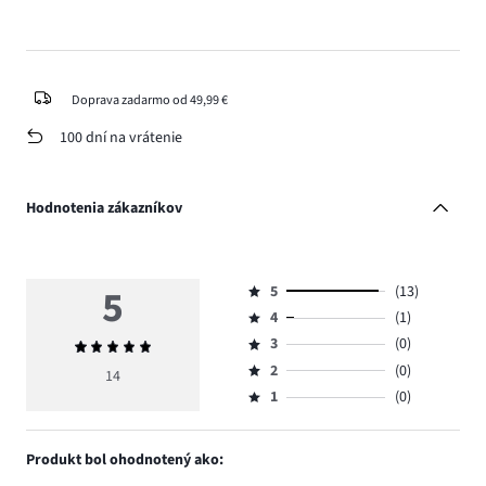
Doprava zadarmo od 49,99 €
100 dní na vrátenie
Hodnotenia zákazníkov
5
5
(13)
Hodnotenie
4
(1)
5,
Hodnotenie
počet
3
(0)
Priemerné
4,
Hodnotenie
hlasov
hodnotenie
počet
2
(0)
3,
14
Hodnotenie
13.
5
hlasov
počet
1
(0)
2,
Hodnotenie
1.
hlasov
počet
1,
0.
hlasov
počet
Produkt bol ohodnotený ako:
0.
hlasov