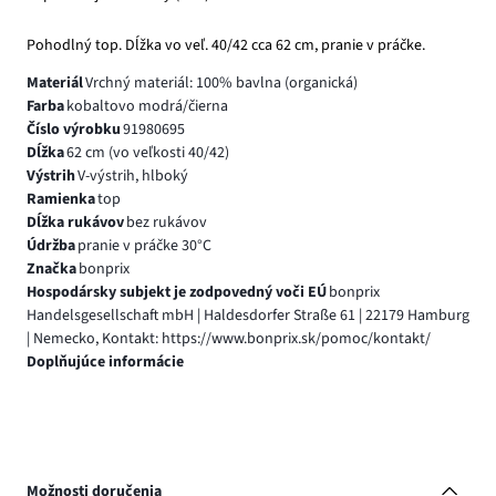
Pohodlný top. Dĺžka vo veľ. 40/42 cca 62 cm, pranie v práčke.
Materiál
Vrchný materiál: 100% bavlna (organická)
Farba
kobaltovo modrá/čierna
Číslo výrobku
91980695
Dĺžka
62 cm (vo veľkosti 40/42)
Výstrih
V-výstrih, hlboký
Ramienka
top
Dĺžka rukávov
bez rukávov
Údržba
pranie v práčke 30°C
Značka
bonprix
Hospodársky subjekt je zodpovedný voči EÚ
bonprix
Handelsgesellschaft mbH | Haldesdorfer Straße 61 | 22179 Hamburg
| Nemecko, Kontakt: https://www.bonprix.sk/pomoc/kontakt/
Doplňujúce informácie
Možnosti doručenia