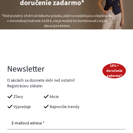
doručenie zadarmo*
*Kód je platný 14 dní od dátumu prijatia, platí na nasledujúcu objednávku
v minimálnej hodnote
24,99 €
, nie je možné ho kombinovať s inými
zľavovými kódmi.
Newsletter
15% +
doručenie
zadarmo*
O akciách sa dozviete skôr než ostatní!
Registráciou získate:
Zľavy
Akcie
Výpredaje
Najnovšie trendy
E-mailová adresa *