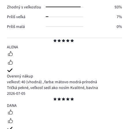
0.
Zhodný s veľkosťou
93%
Príliš veľká
7%
Príliš malá
0%
Hodnotenie
5
ALENA
Overený nákup
veľkosť: 40
(vhodná)
,
farba: mätovo modrá-prírodná
Tričká pekné, veľkosť sedí ako nosím Kvalitné, bavlna
2026-07-05
Hodnotenie
5
DANA