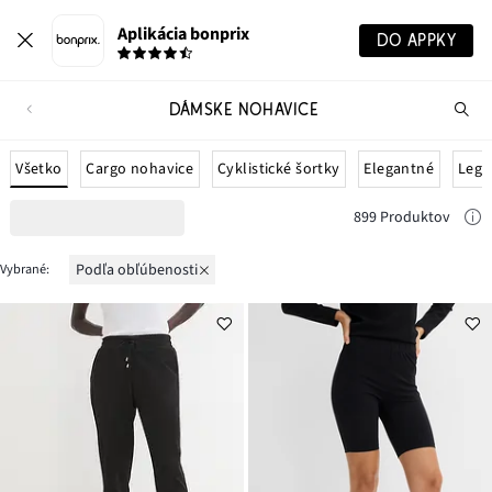
Aplikácia bonprix
DO APPKY
DÁMSKE NOHAVICE
Hľ
pr
Všetko
Cargo nohavice
Cyklistické šortky
Elegantné
Legí
899 Produktov
podľa obľúbenosti
Vybrané: