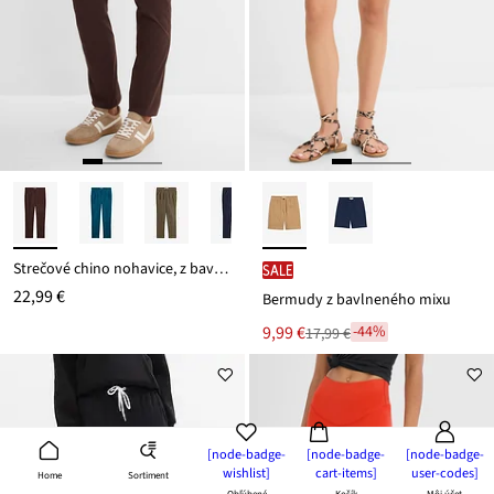
Strečové chino nohavice, z bavlneného mixu
SALE
22,99 €
Bermudy z bavlneného mixu
Nová
9,99 €
-44%
17,99 €
Zľava
cena
z
je
ceny
17,99 €
[node-badge-
[node-badge-
[node-badge-
wishlist]
cart-items]
user-codes]
Sortiment
Home