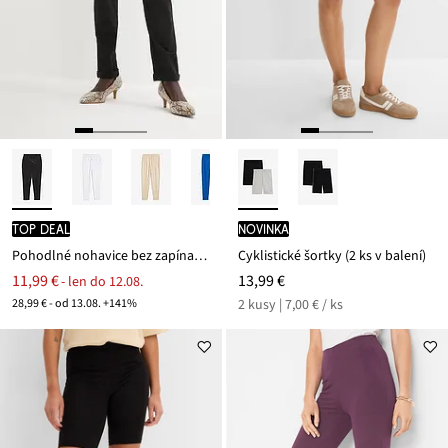
TOP DEAL
novinka
Pohodlné nohavice bez zapínania Punto di Roma
Cyklistické šortky (2 ks v balení)
11,99 €
13,99 €
- len do 12.08.
28,99 € - od 13.08. +141%
2 kusy | 7,00 € / ks