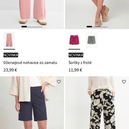
novinka
novinka
Džersejové nohavice zo zamatu
Šortky z froté
23,99 €
11,99 €