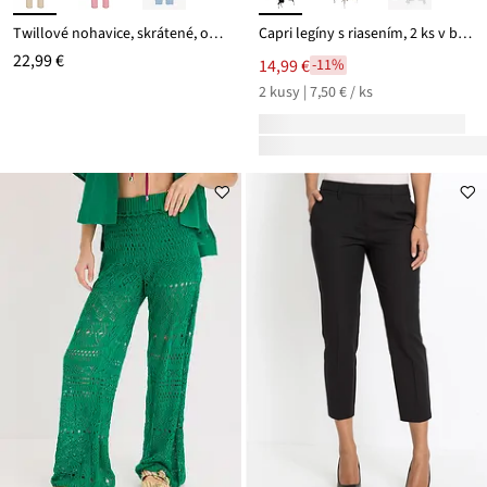
Twillové nohavice, skrátené, obnosený vzhľad
Capri legíny s riasením, 2 ks v balení
22,99 €
14,99 €
-11%
2 kusy | 7,50 € / ks