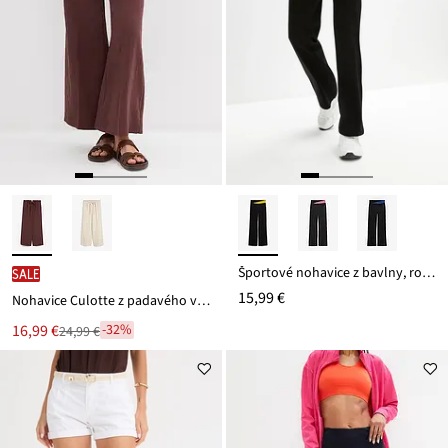
Športové nohavice z bavlny, rozšírené
SALE
15,99 €
Nohavice Culotte z padavého viskózového mixu
Nová
16,99 €
-32%
24,99 €
Zľava
cena
z
je
ceny
24,99 €