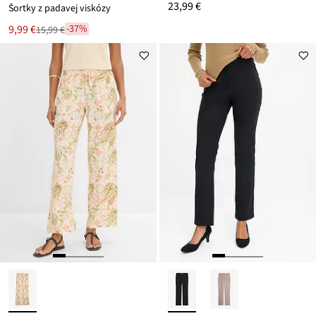
23,99 €
Šortky z padavej viskózy
Nová
9,99 €
-37%
15,99 €
Zľava
cena
z
je
ceny
15,99 €