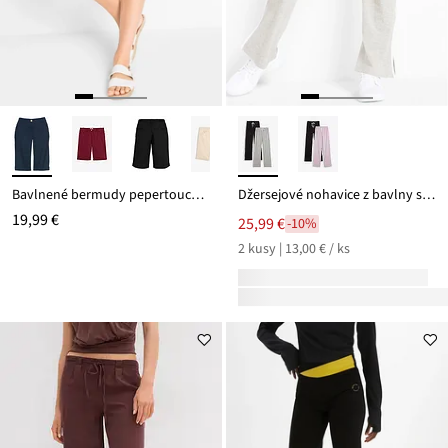
Bavlnené bermudy pepertouch z bavlneného mixu
Džersejové nohavice z bavlny so strečom (2 ks)
19,99 €
25,99 €
-10%
2 kusy | 13,00 € / ks