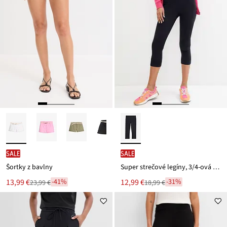
SALE
SALE
Šortky z bavlny
Super strečové legíny, 3/4-ová dĺžka
Nová
Nová
13,99 €
12,99 €
-41%
-31%
23,99 €
18,99 €
Zľava
Zľava
cena
cena
z
z
je
je
ceny
ceny
23,99 €
18,99 €