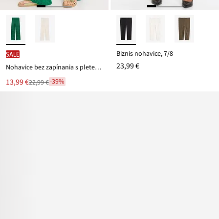
Biznis nohavice, 7/8
SALE
23,99 €
Nohavice bez zapínania s pleteným dierkovaným vzorom
Nová
13,99 €
-39%
22,99 €
Zľava
cena
z
je
ceny
22,99 €