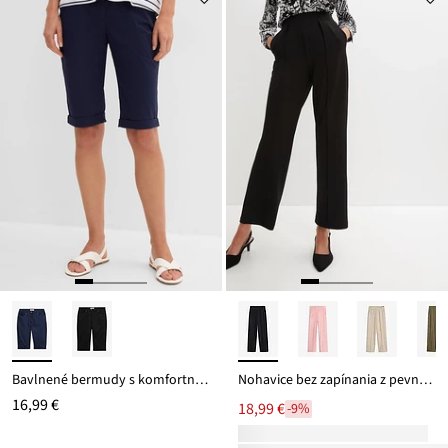
Bavlnené bermudy s komfortným pásom z bavlneného mixu
Nohavice bez zapínania z pevnej kvality Interlock
16,99 €
18,99 €
-9%