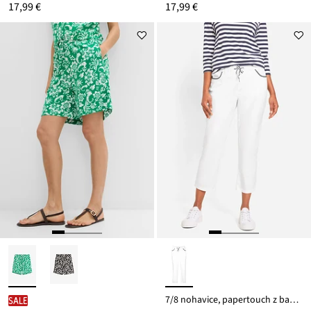
17,99 €
17,99 €
7/8 nohavice, papertouch z bavlny, s pohodlným pásom
SALE