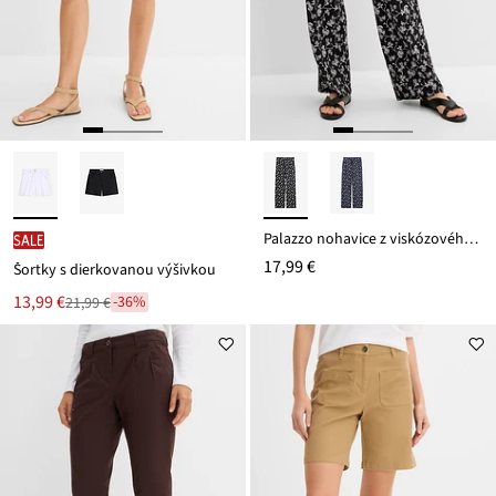
Palazzo nohavice z viskózového mixu
SALE
17,99 €
Šortky s dierkovanou výšivkou
Nová
13,99 €
-36%
21,99 €
Zľava
cena
z
je
ceny
21,99 €