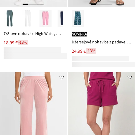
7/8-ové nohavice High Waist, z bavlneného mixu
novinka
Džersejové nohavice z padavej viskózy
18,99 €
-13%
24,99 €
-13%